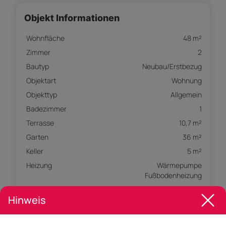
Objekt Informationen
Wohnfläche
48 m²
Zimmer
2
Bautyp
Neubau/Erstbezug
Objektart
Wohnung
Objekttyp
Allgemein
Badezimmer
1
Terrasse
10,7 m²
Garten
36 m²
Keller
5 m²
Heizung
Wärmepumpe
Fußbodenheizung
Externe
irwg__772f8328-7823-4628-bd20-113ad27ca6ed
Hinweis
ID
Parkplatz
(Tief-)Garage