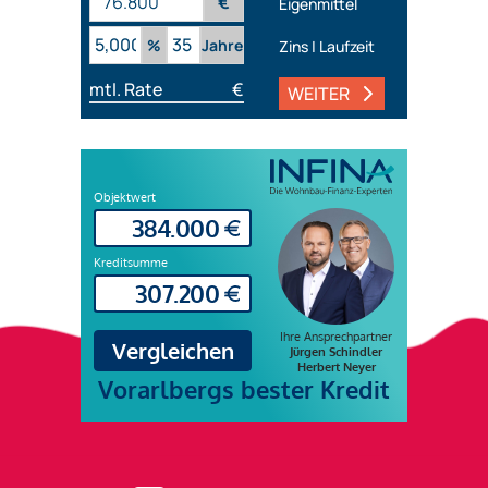
€
Eigenmittel
%
Jahre
Zins | Laufzeit
mtl. Rate
€
WEITER