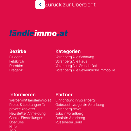
Zurück zur Übersicht
Bezirke
Kategorien
Bludenz
Vorarlberg Alle Wohnung
Feldkirch
Vorarlberg Alle Haus
Dornbirn
Vorarlberg Alle Grundstück
Bregenz
Vorarlberg Alle Gewerbliche Immobilie
Informieren
Partner
Werben mit ländleimmo.at
Einrichtung in Vorarlberg
Preise & Leistungen für
Gebrauchtwagen in Vorarlberg
private Anbieter
Vorarlberg News
Newsletter Anmeldung
Jobs in Vorarlberg
Cookie Einstellungen
Deals in Vorarlberg
Über Uns
Russmedia GmbH
Hilfe
AGB