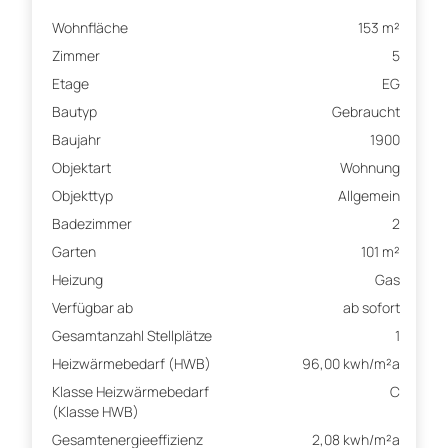
Wohnfläche
153 m²
Zimmer
5
Etage
EG
Bautyp
Gebraucht
Baujahr
1900
Objektart
Wohnung
Objekttyp
Allgemein
Badezimmer
2
Garten
101 m²
Heizung
Gas
Verfügbar ab
ab sofort
Gesamtanzahl Stellplätze
1
Heizwärmebedarf (HWB)
96,00 kwh/m²a
Klasse Heizwärmebedarf
C
(Klasse HWB)
Gesamtenergieeffizienz
2,08 kwh/m²a