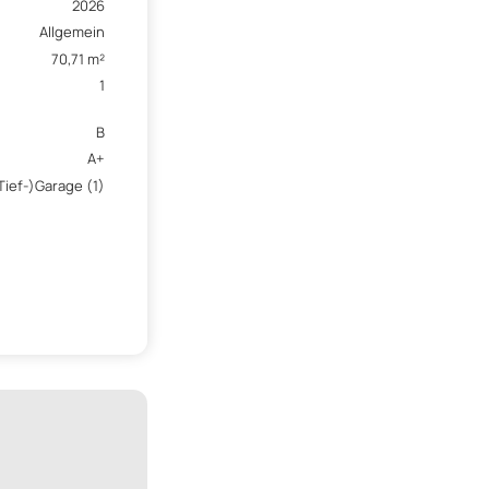
2026
Allgemein
70,71 m²
1
B
A+
Tief-)Garage (1)