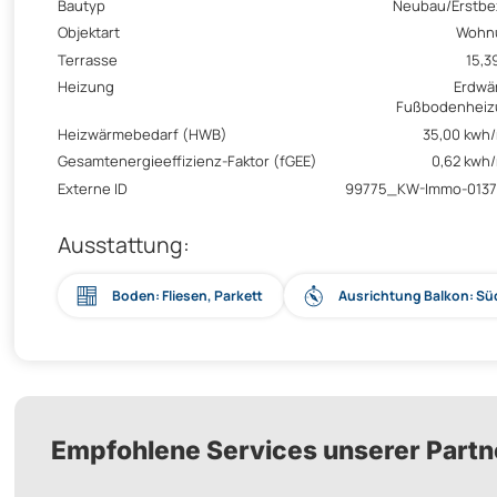
Bautyp
Neubau/Erstb
Objektart
Wohn
Terrasse
15,3
Heizung
Erdwä
Fußbodenheiz
Heizwärmebedarf (HWB)
35,00 kwh
Gesamtenergieeffizienz-Faktor (fGEE)
0,62 kwh
Externe ID
99775_KW-Immo-0137
Ausstattung:
Boden: Fliesen, Parkett
Ausrichtung Balkon: S
Empfohlene Services unserer Partn