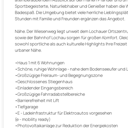
Sportbegeisterte, Naturliebhaber und Genießer haben die
Badespaß. Die Umgebung bietet viele herrliche Lieblingsplät
Stunden mit Familie und Freunden ergänzen das Angebot.
Nähe. Der Wiesenweg liegt unweit dem Lochauer Ortszentru
sowie der Bahnhof Lochau sorgen für großen Komfort. Gleich
sowohl sportliche als auch kulturelle Highlights Ihre Freize
urbaner Nähe.
•Haus 1 mit 6 Wohnungen
•Schöne, ruhige Wohnlage - nahe dem Bodenseeufer und 
•Großzügige Freiraum- und Begegnungszone
•Geschlossenes Stiegenhaus
•Einladender Eingangsbereich
•Großzügige Fahrradabstellbereiche
•Barrierefreiheit mit Lift
•Tiefgarage
•E - Ladeinfrastruktur für Elektroautos vorgesehen
(e - mobility ready)
•Photovoltaikanlage zur Reduktion der Energiekosten