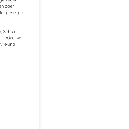
en oder
ür gesellige
n, Schule
. Lindau, wo
dylle und