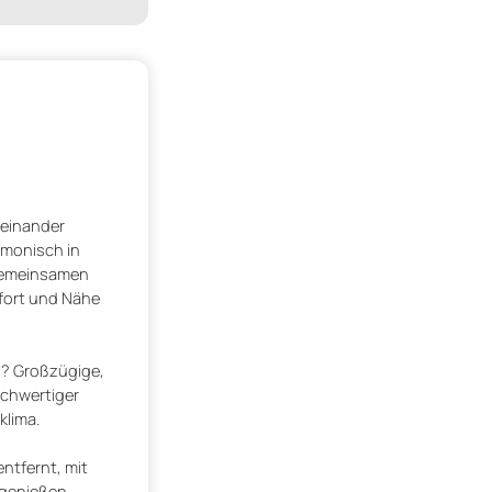
teinander
rmonisch in
 gemeinsamen
mfort und Nähe
n? Großzügige,
ochwertiger
lima.
ntfernt, mit
genießen.