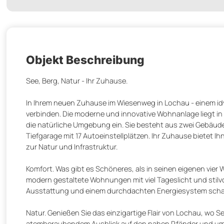
Objekt Beschreibung
See, Berg, Natur - Ihr Zuhause.
In Ihrem neuen Zuhause im Wiesenweg in Lochau - einem id
verbinden. Die moderne und innovative Wohnanlage liegt in
die natürliche Umgebung ein. Sie besteht aus zwei Gebäu
Tiefgarage mit 17 Autoeinstellplätzen. Ihr Zuhause bietet
zur Natur und Infrastruktur.
Komfort. Was gibt es Schöneres, als in seinen eigenen vi
modern gestaltete Wohnungen mit viel Tageslicht und stil
Ausstattung und einem durchdachten Energiesystem schaf
Natur. Genießen Sie das einzigartige Flair von Lochau, wo 
atemberaubendem Ausblick auf den nahen Pfänder und umge