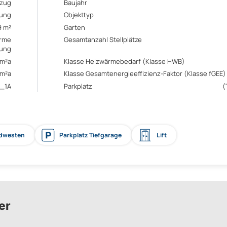
ezug
Baujahr
ung
Objekttyp
9 m²
Garten
rme
Gesamtanzahl Stellplätze
ung
/m²a
Klasse Heizwärmebedarf (Klasse HWB)
/m²a
Klasse Gesamtenergieeffizienz-Faktor (Klasse fGEE)
_1A
Parkplatz
(
üdwesten
Parkplatz Tiefgarage
Lift
er