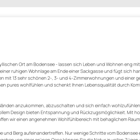
yllischen Ort am Bodensee - lassen sich Leben und Wohnen eng mi
 einer ruhigen Wohnlage am Ende einer Sackgasse und fügt sich ha
den mit 13 sehr schönen 2-, 3- und 4-Zimmerwohnungen und einer
 Ihnen pures wohlfühlen und schenkt Ihnen Lebensqualität durch Ko
er Wänden anzukommen, abzuschalten und sich einfach wohlzufühle
vollem Design bieten Entspannung und Rückzugsmöglichkeit. Mit h
fen wir einen angenehmen Wohlfühlbereich mit behaglichem Raumk
See und Berg aufeinandertreffen. Nur wenige Schritte vom Bodensee e
ben von einer grünen Oase können Sie die Natur in vollen Zügen 