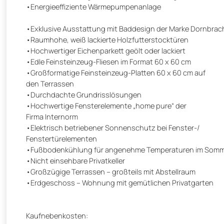
•Energieeffiziente Wärmepumpenanlage
•Exklusive Ausstattung mit Baddesign der Marke Dornbrac
•Raumhohe, weiß lackierte Holzfutterstocktüren
•Hochwertiger Eichenparkett geölt oder lackiert
•Edle Feinsteinzeug-Fliesen im Format 60 x 60 cm
•Großformatige Feinsteinzeug-Platten 60 x 60 cm auf
den Terrassen
•Durchdachte Grundrisslösungen
•Hochwertige Fensterelemente „home pure“ der
Firma Internorm
•Elektrisch betriebener Sonnenschutz bei Fenster-/
Fenstertürelementen
•Fußbodenkühlung für angenehme Temperaturen im Som
•Nicht einsehbare Privatkeller
•Großzügige Terrassen – großteils mit Abstellraum
•Erdgeschoss – Wohnung mit gemütlichen Privatgarten
Kaufnebenkosten: