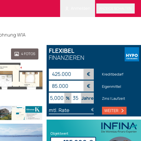
Anmelden
ANZEIGE SCHALTEN
nwohnung W1A
FLEXIBEL
4
FOTOS
FINANZIEREN
€
Kreditbedarf
€
Eigenmittel
%
Jahre
Zins | Laufzeit
mtl. Rate
€
WEITER