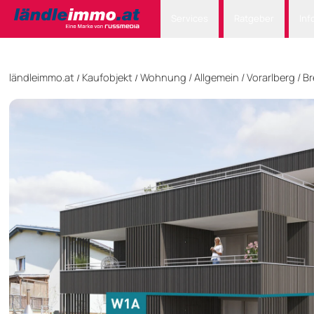
Services
Ratgeber
Inf
ländleimmo.at
Kaufobjekt
Wohnung
/
Allgemein
/
Vorarlberg
/
Br
/
/