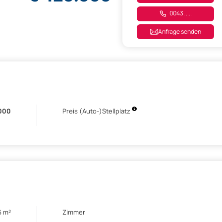
0043. ....
Anfrage senden
000
Preis (Auto-)Stellplatz
6 m²
Zimmer