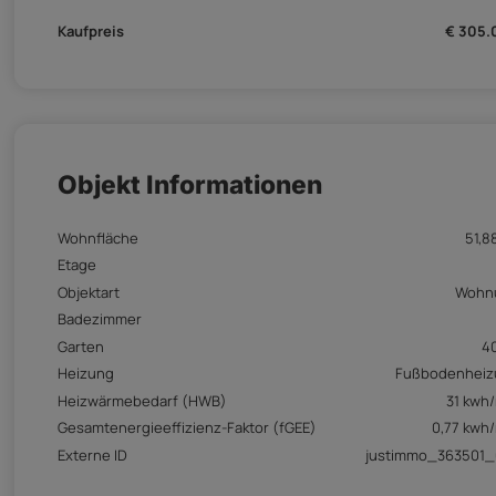
Kaufpreis
€ 305.
Objekt Informationen
Wohnfläche
51,8
Etage
Objektart
Wohn
Badezimmer
Garten
4
Heizung
Fußbodenheiz
Heizwärmebedarf (HWB)
31 kwh
Gesamtenergieeffizienz-Faktor (fGEE)
0,77 kwh
Externe ID
justimmo_363501_