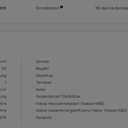
000
Einmalkosten
3% des Kaufpreise
8 m²
Zimmer
EG
Baujahr
ung
Objekttyp
1
Terrasse
0 m²
Keller
ung
Gesamtanzahl Stellplätze
/m²a
Klasse Heizwärmebedarf (Klasse HWB)
/m²a
Klasse Gesamtenergieeffizienz-Faktor (Klasse fGEE)
678
Parkplatz