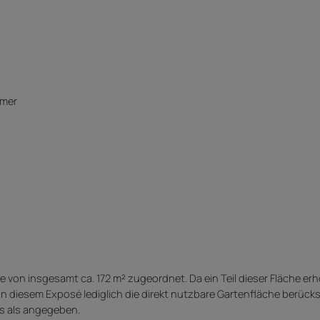
mmer
on insgesamt ca. 172 m² zugeordnet. Da ein Teil dieser Fläche erh
in diesem Exposé lediglich die direkt nutzbare Gartenfläche berücksi
us als angegeben.