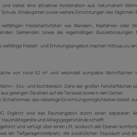
u und bietet eine attraktive Kombination aus naturnahem Woh
, Schule, Kindergarten sowie weitere Einrichtungen des täglichen B
elfältigen Freizeitaktivitäten wie Wandern, Radfahren oder Wi
egenden Gemeinden sowie die regelmäßigen Busverbindungen 
 vielfältige Freizeit- und Erholungsangebot machen Hittisau zu ein
läche von rund 52 m² und verbindet kompakte Wohnflächen mi
Wohn-, Ess- und Kochbereich. Dank der großen Fensterflächen pr
 aus gelangen Sie direkt auf die Terrasse sowie in den Garten.
Schlafzimmer, das vielseitige Einrichtungsmöglichkeiten bietet. A
C. Ergänzt wird das Raumangebot durch einen separaten Ab
 Haushaltsgeräte und Alltagsgegenstände schafft.
sgeführt und verfügt über einen Lift, wodurch alle Ebenen komfort
wie ein Tiefgaragenstellplatz, die zusätzlichen Stauraum und e