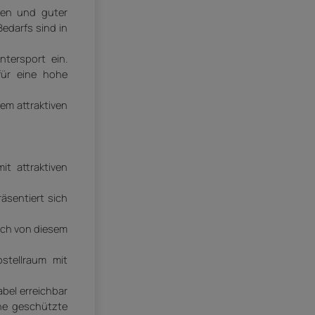
nen und guter
edarfs sind in
ntersport ein.
für eine hohe
em attraktiven
t attraktiven
äsentiert sich
uch von diesem
stellraum mit
abel erreichbar
ine geschützte