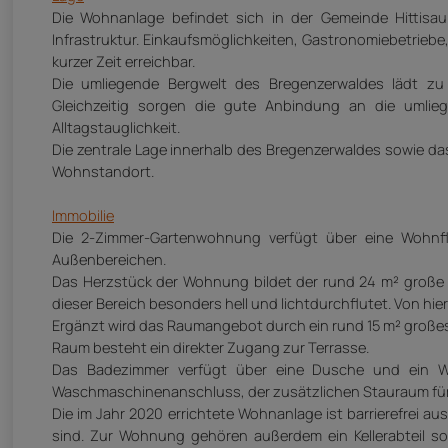
Die Wohnanlage befindet sich in der Gemeinde Hittisa
Infrastruktur. Einkaufsmöglichkeiten, Gastronomiebetriebe
kurzer Zeit erreichbar.
Die umliegende Bergwelt des Bregenzerwaldes lädt zu vi
Gleichzeitig sorgen die gute Anbindung an die umli
Alltagstauglichkeit.
Die zentrale Lage innerhalb des Bregenzerwaldes sowie das
Wohnstandort.
Immobilie
Die 2-Zimmer-Gartenwohnung verfügt über eine Wohnf
Außenbereichen.
Das Herzstück der Wohnung bildet der rund 24 m² große 
dieser Bereich besonders hell und lichtdurchflutet. Von hier
Ergänzt wird das Raumangebot durch ein rund 15 m² großes 
Raum besteht ein direkter Zugang zur Terrasse.
Das Badezimmer verfügt über eine Dusche und ein W
Waschmaschinenanschluss, der zusätzlichen Stauraum für
Die im Jahr 2020 errichtete Wohnanlage ist barrierefrei au
sind. Zur Wohnung gehören außerdem ein Kellerabteil so