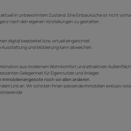
aktuell in unbewohntem Zustand. Eine Einbauküche ist nicht vorh
ganz nach den eigenen Vorstellungen zu gestalten.
 digital bearbeitet bzw. virtuell eingerichtet.
iche Ausstattung und Möblierung kann abweichen.
bination aus modernem Wohnkomfort und attraktiven Außenflächen
eressanten Gelegenheit für Eigennutzer und Anleger.
e Immobilienangebote noch vor allen anderen.
endem Link an. Wir schicken Ihnen passende Immobilien exklusiv vora
istrieren/de