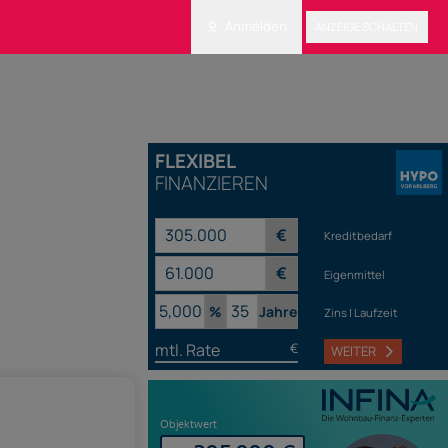
Anmelden
ANZEIGE SCHALTEN
FLEXIBEL
FINANZIEREN
€
Kreditbedarf
€
Eigenmittel
%
Jahre
Zins | Laufzeit
mtl. Rate
€
WEITER