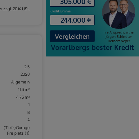
s zzgl. 20% USt.
2,5
2020
Allgemein
11,3 m²
4,73 m²
1
B
A
(Tief-)Garage
Freiplatz (1)