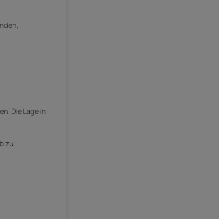
anden,
. Die Lage in
b zu.