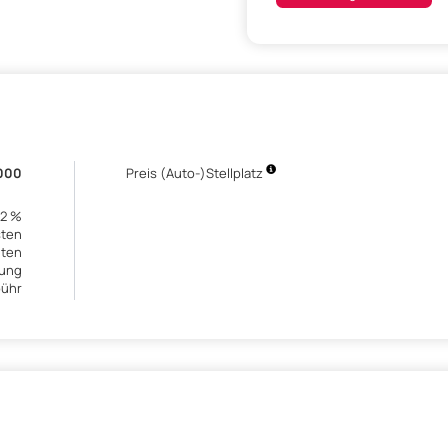
000
Preis (Auto-)Stellplatz
,2 %
sten
lten
bung
bühr