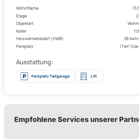
Wohnfläche
73,
Etage
2
Objektart
Wohn
Keller
11,
Heizwärmebedarf (HWB)
28 kwh
Parkplatz
(Tief-)Ga
Ausstattung:
Parkplatz Tiefgarage
Lift
Empfohlene Services unserer Partn