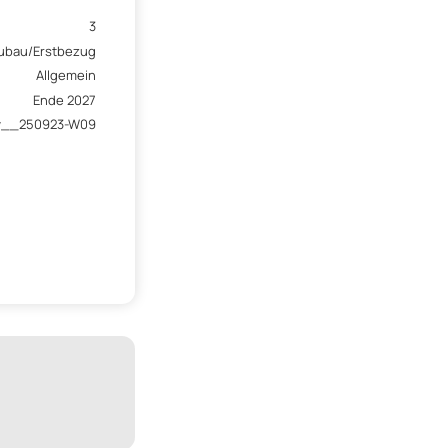
3
ubau/Erstbezug
Allgemein
Ende 2027
w__250923-W09