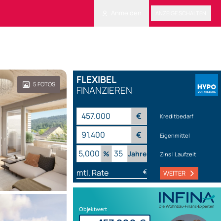
Anmelden
ANZEIGE SCHALTEN
FLEXIBEL
5
FOTOS
FINANZIEREN
€
Kreditbedarf
€
Eigenmittel
%
Jahre
Zins | Laufzeit
mtl. Rate
€
WEITER