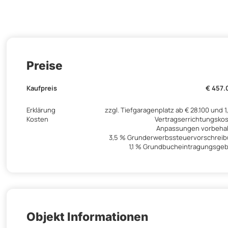
Preise
Kaufpreis
€ 457.
Erklärung
zzgl. Tiefgaragenplatz ab € 28.100 und 1
Kosten
Vertragserrichtungsko
Anpassungen vorbeha
3,5 % Grunderwerbssteuervorschrei
1,1 % Grundbucheintragungsge
Objekt Informationen