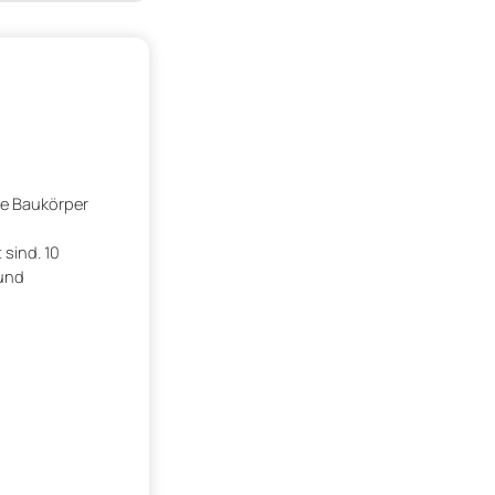
te Baukörper
sind. 10
 und