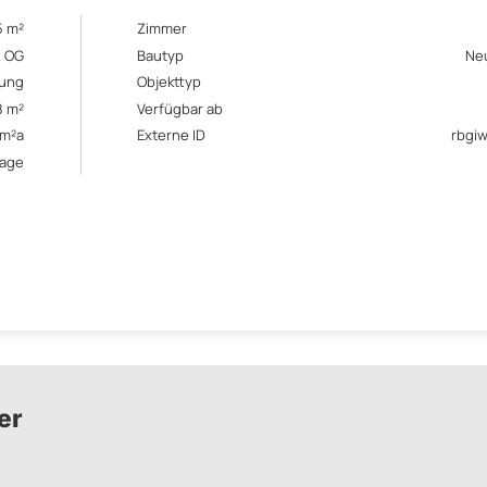
5 m²
Zimmer
. OG
Bautyp
Ne
ung
Objekttyp
8 m²
Verfügbar ab
/m²a
Externe ID
rbgi
rage
er