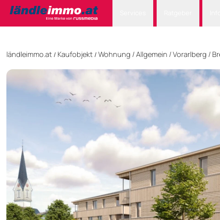
Services
Ratgeber
Inf
ländleimmo.at
Kaufobjekt
Wohnung
/
Allgemein
/
Vorarlberg
/
Br
/
/