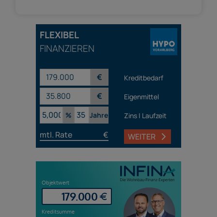
FLEXIBEL
FINANZIEREN
€
Kreditbedarf
€
Eigenmittel
%
Jahre
Zins | Laufzeit
mtl. Rate
€
WEITER