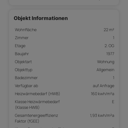
Objekt Informationen
Wohnfläche
22 m²
Zimmer
1
Etage
2. OG
Baujahr
1977
Objektart
Wohnung
Objekttyp
Allgemein
Badezimmer
1
Verfügbar ab
auf Anfrage
Heizwärmebedarf (HWB)
160 kwh/m²a
Klasse Heizwärmebedarf
E
(Klasse HWB)
Gesamtenergieeffizienz
1,93 kwh/m²a
Faktor (fGEE)