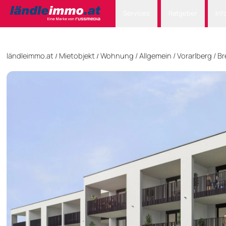
Services
Ratgeber
Inf
ländleimmo.at
Mietobjekt
Wohnung
/
Allgemein
/
Vorarlberg
/
Br
/
/