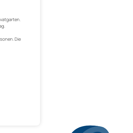
vatgarten.
ag.
rsonen. Die