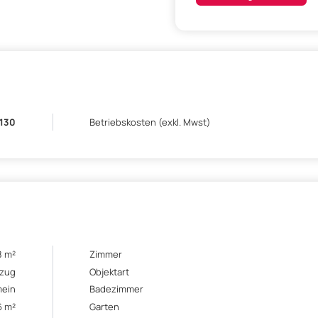
.130
Betriebskosten (exkl. Mwst)
8 m²
Zimmer
ezug
Objektart
mein
Badezimmer
6 m²
Garten