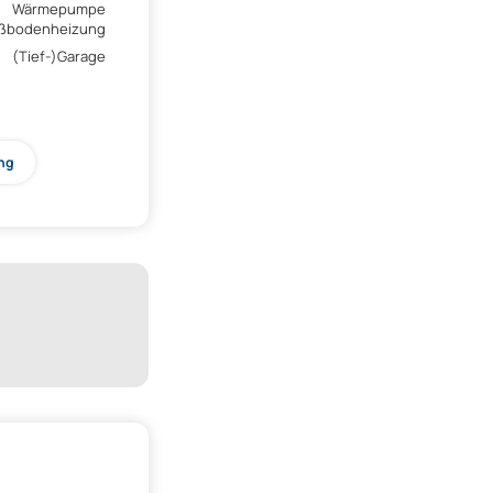
Wärmepumpe
ßbodenheizung
(Tief-)Garage
ng