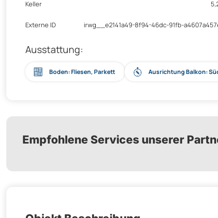
Keller
5,
Externe ID
irwg__e2141a49-8f94-46dc-91fb-a4607a45
Ausstattung:
Boden: Fliesen, Parkett
Ausrichtung Balkon: S
Empfohlene Services unserer Partn