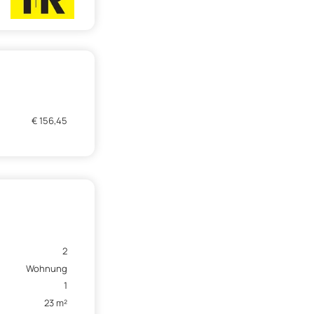
€ 156,45
2
Wohnung
1
23 m²