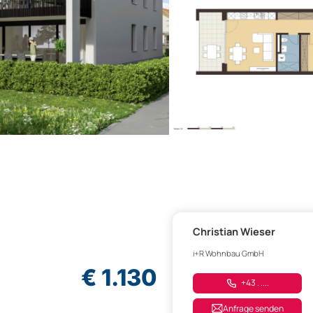
Christian Wieser
i+R Wohnbau GmbH
€ 1.130
+43 . ....
Anfrage senden