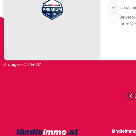
Ich stim
Bewerb
Ihren V
Anzeigen-ID 304027
ländleimmo