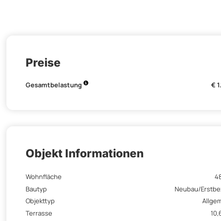
Preise
Gesamtbelastung
€ 1
Objekt Informationen
Wohnfläche
4
Bautyp
Neubau/Erstb
Objekttyp
Allge
Terrasse
10,