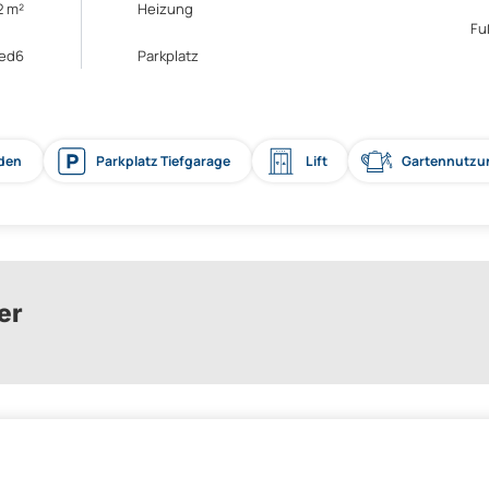
2 m²
Heizung
Fu
7ed6
Parkplatz
üden
Parkplatz Tiefgarage
Lift
Gartennutzu
er