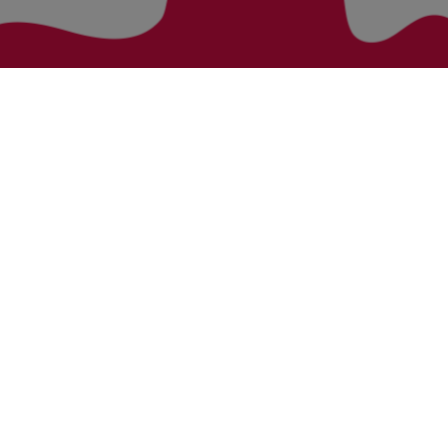
Zurück zur Übersicht
Bezirke
Kategorien
Bludenz
Vorarlberg Alle Wohnung
Feldkirch
Vorarlberg Alle Haus
Dornbirn
Vorarlberg Alle Grundstück
Bregenz
Vorarlberg Alle Gewerbliche Immobilie