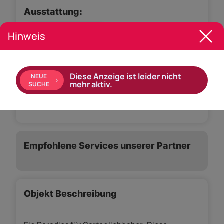
Ausstattung:
Boden: Fliesen, Parkett
Hinweis
Ausrichtung Balkon: Süden
Parkplatz Tiefgarage
Lift
Gäste-WC
Diese Anzeige ist leider nicht
NEUE
mehr aktiv.
SUCHE
Gartennutzung
Empfohlene Services unserer Partner
Objekt Beschreibung