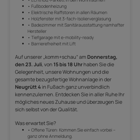
• Fußbodenheizung
• Elektrische Raffstoren in allen Räumen
• Holzfenster mit 3-fach-Isolierverglasung
• Badezimmer mit Sanitärausstattung namhafter
Hersteller
• Tiefgarage mit e-mobility-ready
• Barrierefreiheit mit Lift
Auf unserer „komm+schau“ am
Donnerstag,
den 23. Juli
, von
15 bis 18 Uhr
haben Sie die
Gelegenheit, unsere Wohnungen und die
gesamte bezugsfertige Wohnanlage in der
Neugrütt 4
in Fußach ganz unverbindlich
kennenzulernen. Entdecken Sie in aller Ruhe Ihr
mögliches neues Zuhause und überzeugen Sie
sich selbst von der Qualität.
Was erwartet Sie?
• Offene Türen: Kommen Sie einfach vorbei –
ganz ohne Anmeldung.