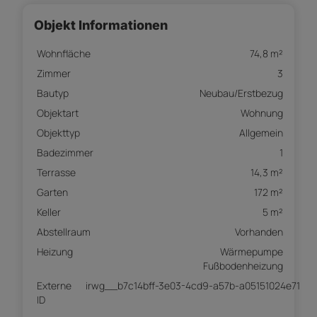
Objekt Informationen
Wohnfläche
74,8 m²
Zimmer
3
Bautyp
Neubau/Erstbezug
Objektart
Wohnung
Objekttyp
Allgemein
Badezimmer
1
Terrasse
14,3 m²
Garten
172 m²
Keller
5 m²
Abstellraum
Vorhanden
Heizung
Wärmepumpe
Fußbodenheizung
Externe
irwg__b7c14bff-3e03-4cd9-a57b-a05151024e71
ID