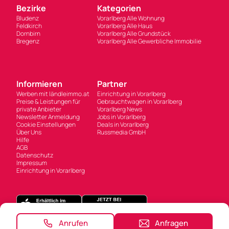
Bezirke
Kategorien
Bludenz
Vorarlberg Alle Wohnung
Feldkirch
Vorarlberg Alle Haus
Dornbirn
Vorarlberg Alle Grundstück
Bregenz
Vorarlberg Alle Gewerbliche Immobilie
Informieren
Partner
Werben mit ländleimmo.at
Einrichtung in Vorarlberg
Preise & Leistungen für
Gebrauchtwagen in Vorarlberg
private Anbieter
Vorarlberg News
Newsletter Anmeldung
Jobs in Vorarlberg
Cookie Einstellungen
Deals in Vorarlberg
Über Uns
Russmedia GmbH
Hilfe
AGB
Datenschutz
Impressum
Einrichtung in Vorarlberg
Anrufen
Anfragen