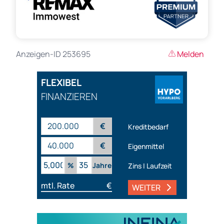
Anzeigen-ID 253695
Melden
FLEXIBEL
FINANZIEREN
€
Kreditbedarf
€
Eigenmittel
%
Jahre
Zins | Laufzeit
mtl. Rate
€
WEITER