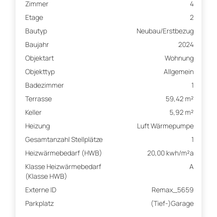
Zimmer
4
Etage
2
Bautyp
Neubau/Erstbezug
Baujahr
2024
Objektart
Wohnung
Objekttyp
Allgemein
Badezimmer
1
Terrasse
59,42 m²
Keller
5,92 m²
Heizung
Luft Wärmepumpe
Gesamtanzahl Stellplätze
1
Heizwärmebedarf (HWB)
20,00 kwh/m²a
Klasse Heizwärmebedarf
A
(Klasse HWB)
Externe ID
Remax_5659
Parkplatz
(Tief-)Garage