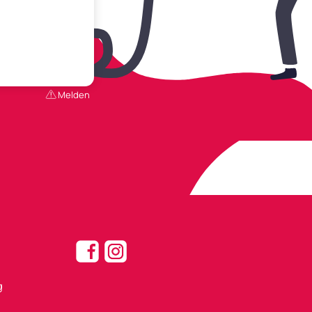
Melden
g