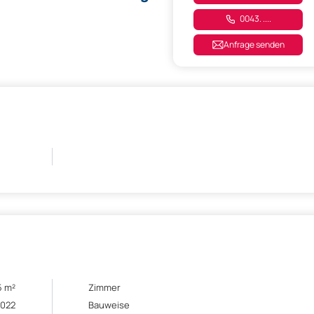
0043. ....
Anfrage senden
5 m²
Zimmer
2022
Bauweise