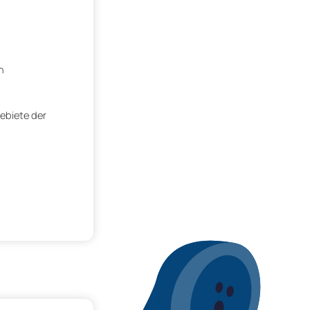
n
gebiete der