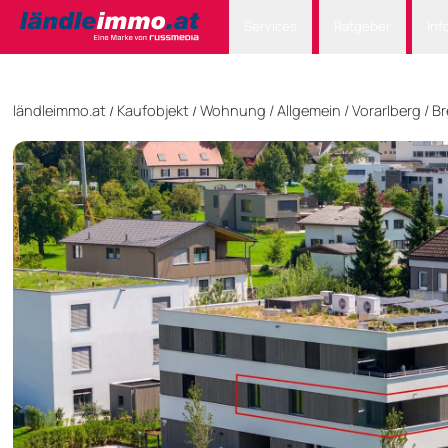
Services
Ratgeber
Inf
ländleimmo.at
Kaufobjekt
Wohnung
/
Allgemein
/
Vorarlberg
/
Br
/
/