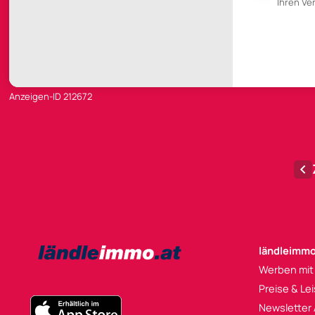
Ihren V
Anzeigen-ID 212672
ländleimmo
Werben mit
Preise & Le
Newsletter