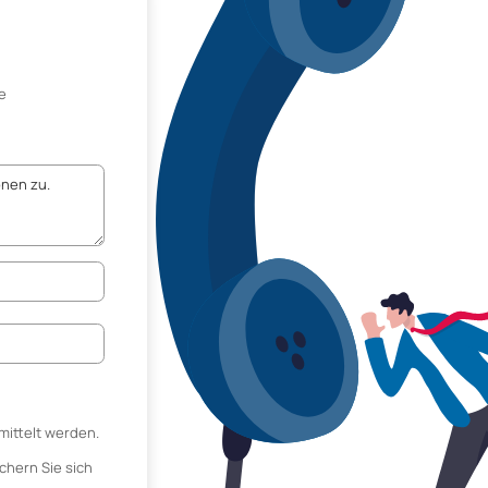
e
mittelt werden.
chern Sie sich