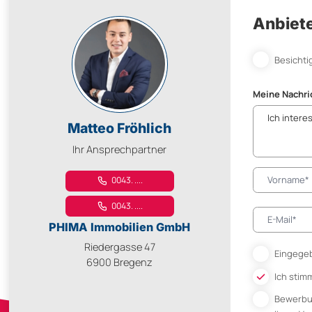
Anbiete
Besichti
Meine Nachri
Matteo Fröhlich
Ihr Ansprechpartner
0043. ....
0043. ....
PHIMA Immobilien GmbH
Riedergasse 47
Eingegeb
6900 Bregenz
Ich stim
Bewerb