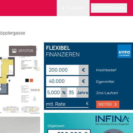
Anmelden
ANZEIGE SCHALTEN
löpplergasse
FLEXIBEL
23
FOTOS
FINANZIEREN
€
Kreditbedarf
€
Eigenmittel
%
Jahre
Zins | Laufzeit
mtl. Rate
€
WEITER