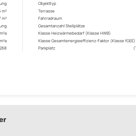
ung
Objekttyp
5 m²
Terrasse
7 m²
Fahrradraum
ung
Gesamtanzahl Stellplätze
/m²a
Klasse Heizwärmebedarf (Klasse HWB)
/m²a
Klasse Gesamtenergieeffizienz-Faktor (Klasse fGEE)
268
Parkplatz
(
er