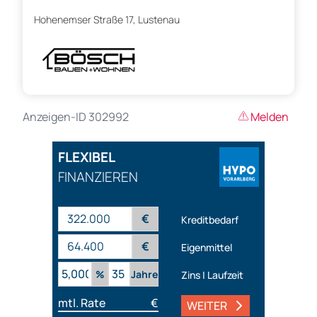
Hohenemser Straße 17, Lustenau
Anzeigen-ID 302992
Melden
FLEXIBEL
FINANZIEREN
€
Kreditbedarf
€
Eigenmittel
%
Jahre
Zins | Laufzeit
mtl. Rate
€
WEITER