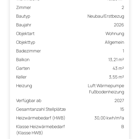
Zimmer
2
Bautyp
Neubau/Erstbezug
Baujahr
2026
Objektart
Wohnung
Objekttyp
Allgemein
Badezimmer
1
Balkon
13,21 m²
Garten
43 m²
Keller
3,55 m²
Heizung
Luft Wärmepumpe
Fußbodenheizung
Verfügbar ab
2027
Gesamtanzahl Stellplätze
15
Heizwärmebedarf (HWB)
30,00 kwh/m²a
Klasse Heizwärmebedarf
B
(Klasse HWB)