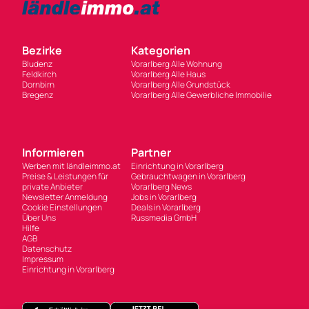
Bezirke
Kategorien
Bludenz
Vorarlberg Alle Wohnung
Feldkirch
Vorarlberg Alle Haus
Dornbirn
Vorarlberg Alle Grundstück
Bregenz
Vorarlberg Alle Gewerbliche Immobilie
Informieren
Partner
Werben mit ländleimmo.at
Einrichtung in Vorarlberg
Preise & Leistungen für
Gebrauchtwagen in Vorarlberg
private Anbieter
Vorarlberg News
Newsletter Anmeldung
Jobs in Vorarlberg
Cookie Einstellungen
Deals in Vorarlberg
Über Uns
Russmedia GmbH
Hilfe
AGB
Datenschutz
Impressum
Einrichtung in Vorarlberg