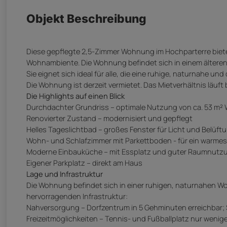
Objekt Beschreibung
Diese gepflegte 2,5-Zimmer Wohnung im Hochparterre biet
Wohnambiente. Die Wohnung befindet sich in einem älteren 
Sie eignet sich ideal für alle, die eine ruhige, naturnahe u
Die Wohnung ist derzeit vermietet. Das Mietverhältnis läuft
Die Highlights auf einen Blick
Durchdachter Grundriss – optimale Nutzung von ca. 53 m²
Renovierter Zustand – modernisiert und gepflegt
Helles Tageslichtbad – großes Fenster für Licht und Belüft
Wohn- und Schlafzimmer mit Parkettboden - für ein warme
Moderne Einbauküche – mit Essplatz und guter Raumnutz
Eigener Parkplatz – direkt am Haus
Lage und Infrastruktur
Die Wohnung befindet sich in einer ruhigen, naturnahen Wohnl
hervorragenden Infrastruktur:
Nahversorgung – Dorfzentrum in 5 Gehminuten erreichbar; 
Freizeitmöglichkeiten – Tennis- und Fußballplatz nur wenige