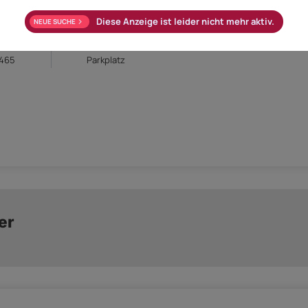
Öl
Diese Anzeige ist leider nicht mehr aktiv.
NEUE SUCHE
/m²a
Klasse Heizwärmebedarf (Klasse HWB)
/m²a
Klasse Gesamtenergieeffizienz-Faktor (Klasse fGEE)
/465
Parkplatz
er