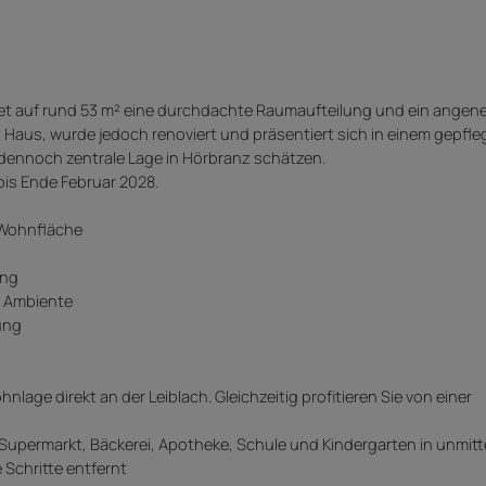
et auf rund 53 m² eine durchdachte Raumaufteilung und ein ange
Haus, wurde jedoch renoviert und präsentiert sich in einem gepfl
nd dennoch zentrale Lage in Hörbranz schätzen.
 bis Ende Februar 2028.
 Wohnfläche
ung
s Ambiente
ung
age direkt an der Leiblach. Gleichzeitig profitieren Sie von einer
Supermarkt, Bäckerei, Apotheke, Schule und Kindergarten in unmitt
 Schritte entfernt