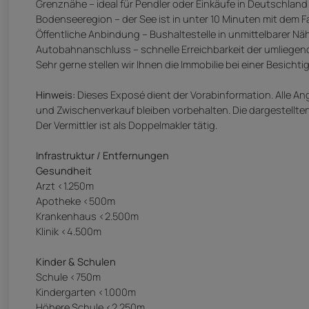
Grenznähe – ideal für Pendler oder Einkäufe in Deutschland
Bodenseeregion – der See ist in unter 10 Minuten mit dem F
Öffentliche Anbindung – Bushaltestelle in unmittelbarer Nä
Autobahnanschluss – schnelle Erreichbarkeit der umliege
Sehr gerne stellen wir Ihnen die Immobilie bei einer Besichtig
Hinweis:
Dieses Exposé dient der Vorabinformation. Alle 
und Zwischenverkauf bleiben vorbehalten. Die dargestellte
Der Vermittler ist als Doppelmakler tätig.
Infrastruktur / Entfernungen
Gesundheit
Arzt <1.250m
Apotheke <500m
Krankenhaus <2.500m
Klinik <4.500m
Kinder & Schulen
Schule <750m
Kindergarten <1.000m
Höhere Schule <2.250m