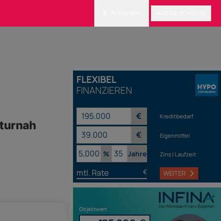
Anmelden
ANZEIGE SCHALTEN
FLEXIBEL
FINANZIEREN
€
Kreditbedarf
aturnah
€
Eigenmittel
%
Jahre
Zins | Laufzeit
mtl. Rate
€
WEITER