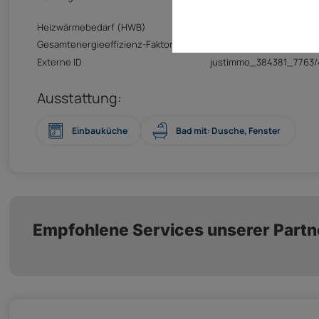
Heizwärmebedarf (HWB)
177 kwh
Gesamtenergieeffizienz-Faktor (fGEE)
3,08 kwh
Externe ID
justimmo_384381_7763
Ausstattung:
Einbauküche
Bad mit: Dusche, Fenster
Empfohlene Services unserer Partn