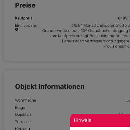
Preise
Kaufpreis
€ 195
Einmalkosten
316.54 Monatlichekostenbrutto 
Grunderwerbssteuer 1.1% Grundbucheintragung 
vom Kaufpreis zuzügl. Beglaubigungskosten
Barauslagen Vertragserrichtungsgeb
Provisionspflic
Objekt Informationen
Wohnfläche
5
Etage
Objektart
Wohn
Hinweis
Terrasse
Vorhan
Heizung
Zentralhei