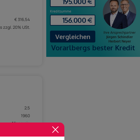
€ 316,54
s zzgl. 20% USt.
2,5
1960
Allgemein
9,67 m²
1