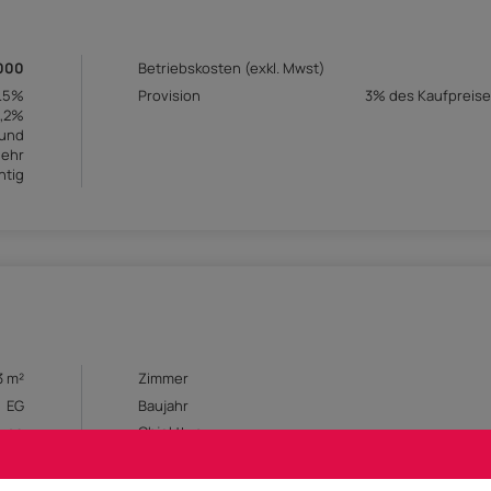
.000
Betriebskosten (exkl. Mwst)
3.5%
Provision
3% des Kaufpreise
1,2%
 und
uehr
htig
3 m²
Zimmer
EG
Baujahr
ung
Objekttyp
den
Keller
zung
Gesamtanzahl Stellplätze