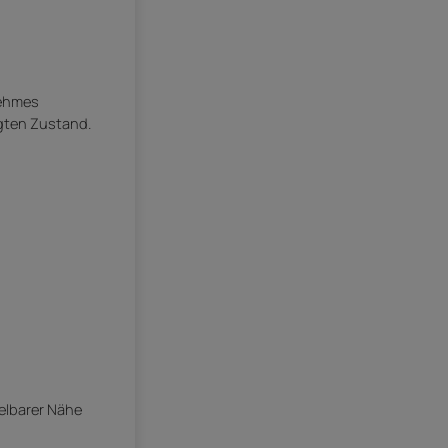
nehmes
egten Zustand.
elbarer Nähe