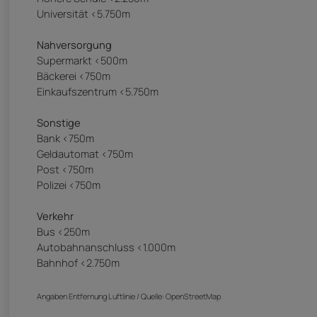
Universität <5.750m
Nahversorgung
Supermarkt <500m
Bäckerei <750m
Einkaufszentrum <5.750m
Sonstige
Bank <750m
Geldautomat <750m
Post <750m
Polizei <750m
Verkehr
Bus <250m
Autobahnanschluss <1.000m
Bahnhof <2.750m
Angaben Entfernung Luftlinie / Quelle: OpenStreetMap