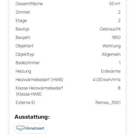
Gesamtfläche
50 m²
Zimmer
2
Etage
2
Bautyp
Gebraucht
Baujahr
1850
Objektart
Wohnung
Objekttyp
Allgemein
Badezimmer
1
Heizung
Erdwärme
Heizwärmebedarf (HWB)
41,00 kwh/m²a
Klasse Heizwärmebedarf
B
(Klasse HWB)
Externe ID
Remax_3561
Ausstattung:
Klimatisiert