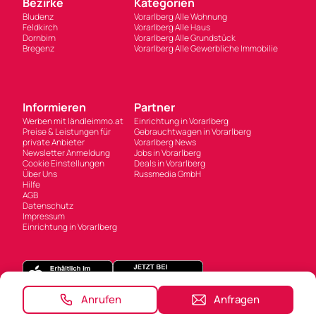
Bezirke
Kategorien
Bludenz
Vorarlberg Alle Wohnung
Feldkirch
Vorarlberg Alle Haus
Dornbirn
Vorarlberg Alle Grundstück
Bregenz
Vorarlberg Alle Gewerbliche Immobilie
Informieren
Partner
Werben mit ländleimmo.at
Einrichtung in Vorarlberg
Preise & Leistungen für
Gebrauchtwagen in Vorarlberg
private Anbieter
Vorarlberg News
Newsletter Anmeldung
Jobs in Vorarlberg
Cookie Einstellungen
Deals in Vorarlberg
Über Uns
Russmedia GmbH
Hilfe
AGB
Datenschutz
Impressum
Einrichtung in Vorarlberg
Anrufen
Anfragen