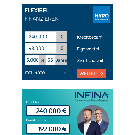
FLEXIBEL
FINANZIEREN
€
Kreditbedarf
€
Eigenmittel
%
Jahre
Zins | Laufzeit
mtl. Rate
€
WEITER