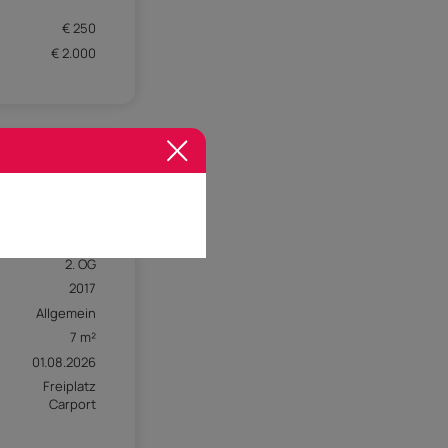
€ 250
€ 2.000
720 m²
2. OG
2017
Allgemein
7 m²
01.08.2026
Freiplatz
Carport