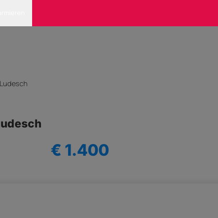
ormieren
n Ludesch
 Ludesch
€ 1.400