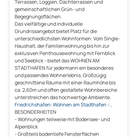
Terrassen, Loggien, Dachterrassen und
gemeinschaftlichen Grün- und
Begegnungsflächen.
Das vielfältige und individuelle
Grundrissangebot bietet Platz für die
unterschiedlichsten Wohnformen. Vom Single-
Haushalt, der Familienwohnung bis hin zur
exklusiven Penthousewohnung mit Fernblick
und Seeblick - bietet das WOHNEN AM
STADTHAFEN für jedermann ein besonderes
und passendes Wohnerlebnis. Großzügig
geschnittene Räume mit einer Raumhöhe bis
ca. 2,60m und offen gestaltete Wohnbereiche
unterstreichen das hochwertige Ambiente.
Friedrichshafen: Wohnen am Stadthafen -
YouTube
BESONDERHEITEN
- Wohnungen teilweise mit Bodensee- und
Alpenblick
- Großteils bodentiefe Fensterflächen