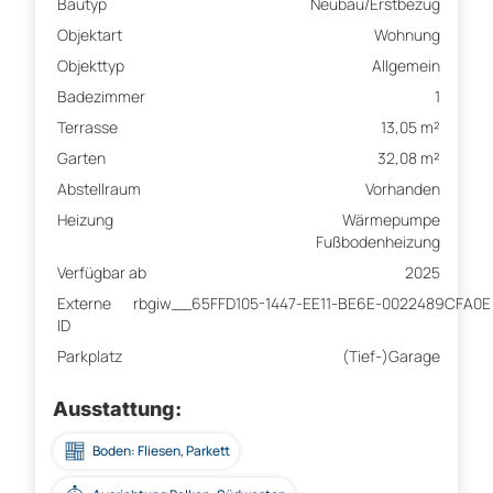
Bautyp
Neubau/Erstbezug
Objektart
Wohnung
Objekttyp
Allgemein
Badezimmer
1
Terrasse
13,05 m²
Garten
32,08 m²
Abstellraum
Vorhanden
Heizung
Wärmepumpe
Fußbodenheizung
Verfügbar ab
2025
Externe
rbgiw__65FFD105-1447-EE11-BE6E-0022489CFA0E
ID
Parkplatz
(Tief-)Garage
Ausstattung:
Boden: Fliesen, Parkett