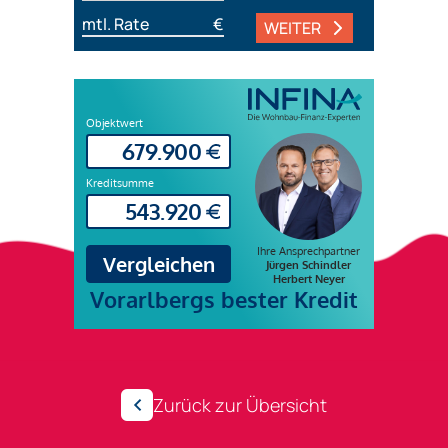
mtl. Rate
€
WEITER
Zurück zur Übersicht