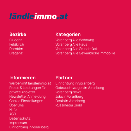
Bezirke
Kategorien
Bludenz
Vorarlberg Alle Wohnung
Feldkirch
Vorarlberg Alle Haus
Dornbirn
Vorarlberg Alle Grundstück
Bregenz
Vorarlberg Alle Gewerbliche Immobilie
Informieren
Partner
Werben mit ländleimmo.at
Einrichtung in Vorarlberg
Preise & Leistungen für
Gebrauchtwagen in Vorarlberg
private Anbieter
Vorarlberg News
Newsletter Anmeldung
Jobs in Vorarlberg
Cookie Einstellungen
Deals in Vorarlberg
Über Uns
Russmedia GmbH
Hilfe
AGB
Datenschutz
Impressum
Einrichtung in Vorarlberg