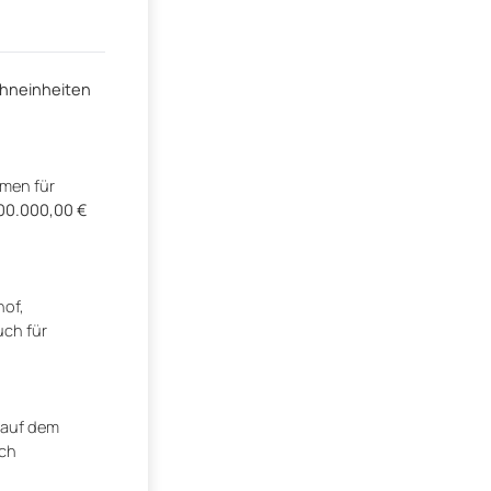
hneinheiten
mmen für
100.000,00 €
hof,
uch für
t auf dem
uch