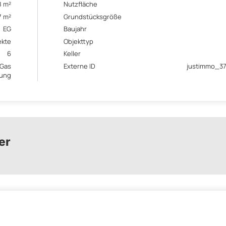
8 m²
Nutzfläche
7 m²
Grundstücksgröße
EG
Baujahr
ekte
Objekttyp
6
Keller
Gas
Externe ID
justimmo_3
zung
er