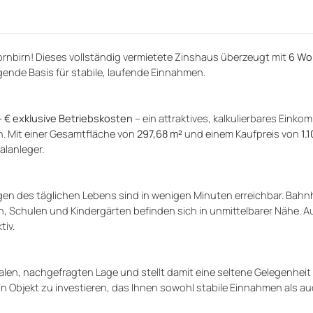
Dornbirn! Dieses vollständig vermietete Zinshaus überzeugt mit
6 Wo
gende Basis für stabile, laufende Einnahmen.
 € exklusive Betriebskosten
– ein attraktives, kalkulierbares Einko
n. Mit einer Gesamtfläche von
297,68 m²
und einem Kaufpreis von
1.
alanleger.
ungen des täglichen Lebens sind in wenigen Minuten erreichbar. Bahn
 Schulen und Kindergärten befinden sich in unmittelbarer Nähe. A
tiv.
ralen, nachgefragten Lage und stellt damit eine seltene Gelegenhei
in Objekt zu investieren, das Ihnen sowohl stabile Einnahmen als a