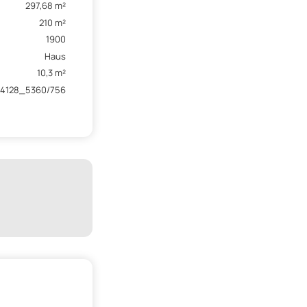
297,68 m²
210 m²
1900
Haus
10,3 m²
74128_5360/756