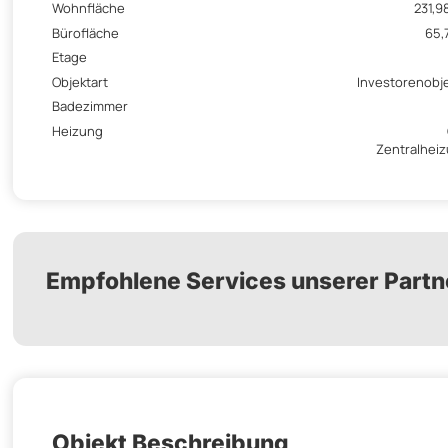
Wohnfläche
231,9
Bürofläche
65,
Etage
Objektart
Investorenobj
Badezimmer
Heizung
Zentralhei
Empfohlene Services unserer Partn
Objekt Beschreibung