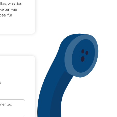
alles, was das
keiten wie
eal für
e