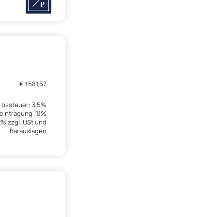
€ 1.581,67
bssteuer: 3.5%
intragung: 1.1%
2% zzgl. USt und
Barauslagen