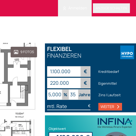
Anmelden
ANZEIGE SCHALTEN
FLEXIBEL
9
FOTOS
FINANZIEREN
€
Kreditbedarf
€
Eigenmittel
%
Jahre
Zins | Laufzeit
mtl. Rate
€
WEITER