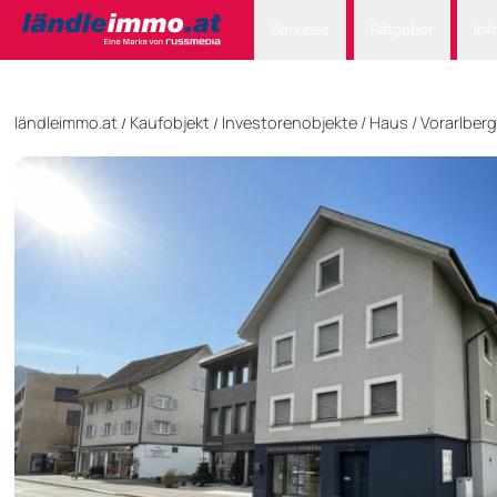
Services
Ratgeber
Inf
ländleimmo.at
Kaufobjekt
Investorenobjekte
/
Haus
/
Vorarlberg
/
/