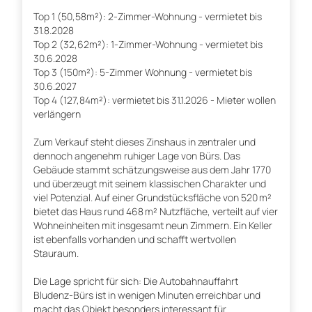
Top 1 (50,58m²): 2-Zimmer-Wohnung - vermietet bis
31.8.2028
Top 2 (32,62m²): 1-Zimmer-Wohnung - vermietet bis
30.6.2028
Top 3 (150m²): 5-Zimmer Wohnung - vermietet bis
30.6.2027
Top 4 (127,84m²): vermietet bis 31.1.2026 - Mieter wollen
verlängern
Zum Verkauf steht dieses Zinshaus in zentraler und
dennoch angenehm ruhiger Lage von Bürs. Das
Gebäude stammt schätzungsweise aus dem Jahr 1770
und überzeugt mit seinem klassischen Charakter und
viel Potenzial. Auf einer Grundstücksfläche von 520 m²
bietet das Haus rund 468 m² Nutzfläche, verteilt auf vier
Wohneinheiten mit insgesamt neun Zimmern. Ein Keller
ist ebenfalls vorhanden und schafft wertvollen
Stauraum.
Die Lage spricht für sich: Die Autobahnauffahrt
Bludenz-Bürs ist in wenigen Minuten erreichbar und
macht das Objekt besonders interessant für