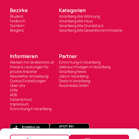
Bezirke
Kategorien
Bludenz
Vorarlberg Alle Wohnung
Feldkirch
Vorarlberg Alle Haus
Dornbirn
Vorarlberg Alle Grundstück
Bregenz
Vorarlberg Alle Gewerbliche Immobilie
Informieren
Partner
Werben mit ländleimmo.at
Einrichtung in Vorarlberg
Preise & Leistungen für
Gebrauchtwagen in Vorarlberg
private Anbieter
Vorarlberg News
Newsletter Anmeldung
Jobs in Vorarlberg
Cookie Einstellungen
Deals in Vorarlberg
Über Uns
Russmedia GmbH
Hilfe
AGB
Datenschutz
Impressum
Einrichtung in Vorarlberg