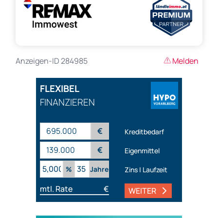
Anzeigen-ID 284985
Melden
FLEXIBEL
FINANZIEREN
€
Kreditbedarf
€
Eigenmittel
%
Jahre
Zins | Laufzeit
mtl. Rate
€
WEITER