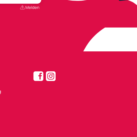
Melden
g