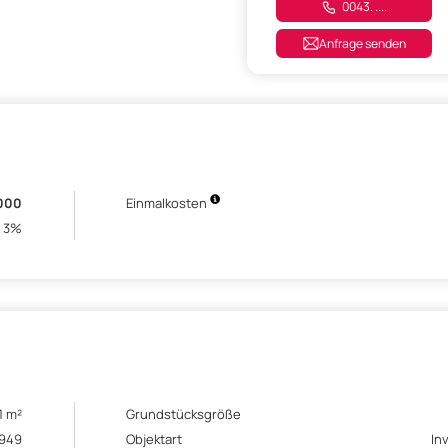
0043. ....
Anfrage senden
000
Einmalkosten
3%
1 m²
Grundstücksgröße
1949
Objektart
In