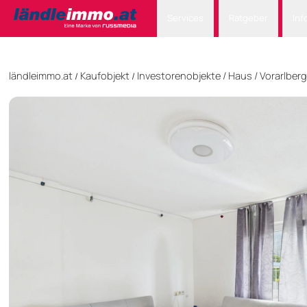
Services
Ratgeber
Inf
ländleimmo.at
Kaufobjekt
Investorenobjekte
/
Haus
/
Vorarlberg
/
/