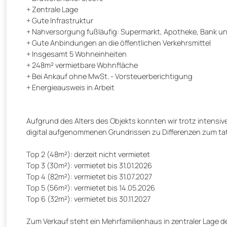
+ Zentrale Lage
+ Gute Infrastruktur
+ Nahversorgung fußläufig: Supermarkt, Apotheke, Bank un
+ Gute Anbindungen an die öffentlichen Verkehrsmittel
+ Insgesamt 5 Wohneinheiten
+ 248m² vermietbare Wohnfläche
+ Bei Ankauf ohne MwSt. - Vorsteuerberichtigung
+ Energieausweis in Arbeit
Aufgrund des Alters des Objekts konnten wir trotz intensiv
digital aufgenommenen Grundrissen zu Differenzen zum t
Top 2 (48m²): derzeit nicht vermietet
Top 3 (30m²): vermietet bis 31.01.2026
Top 4 (82m²): vermietet bis 31.07.2027
Top 5 (56m²): vermietet bis 14.05.2026
Top 6 (32m²): vermietet bis 30.11.2027
Zum Verkauf steht ein Mehrfamilienhaus in zentraler Lage d