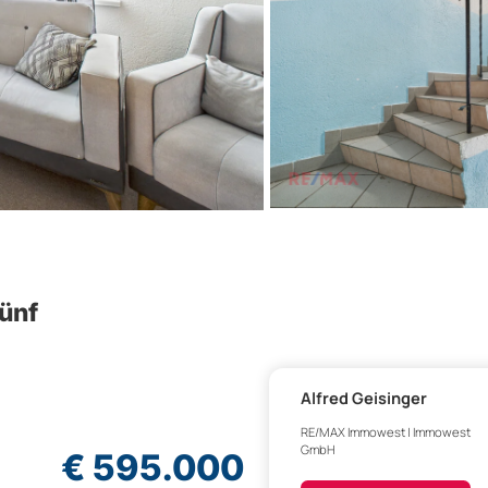
fünf
Alfred Geisinger
RE/MAX Immowest | Immowest
GmbH
€ 595.000