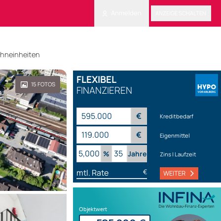
Anmelden
ANZEIGE SCHALTEN
ohneinheiten
FLEXIBEL
15
FOTOS
FINANZIEREN
€
Kreditbedarf
€
Eigenmittel
%
Jahre
Zins | Laufzeit
mtl. Rate
€
WEITER