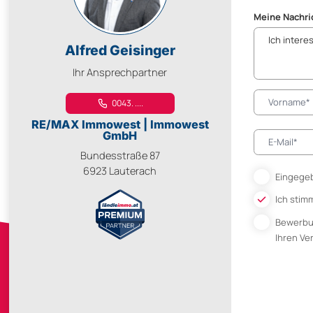
Meine Nachri
Alfred Geisinger
Ihr Ansprechpartner
0043. ....
RE/MAX Immowest | Immowest
GmbH
Bundesstraße 87
6923 Lauterach
Eingegeb
Ich stim
Bewerb
Ihren V