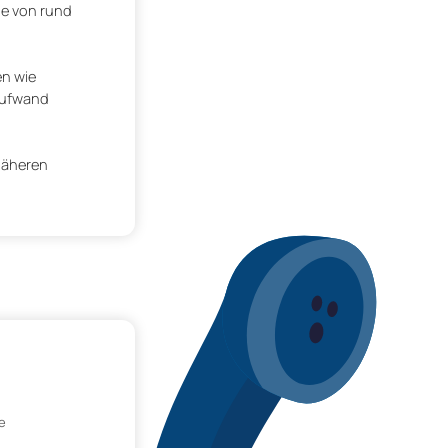
ße von rund
en wie
Aufwand
näheren
e