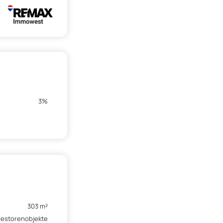
3%
303 m²
vestorenobjekte