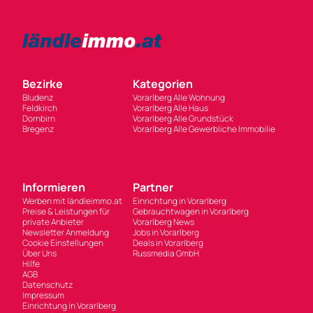
Bezirke
Kategorien
Bludenz
Vorarlberg Alle Wohnung
Feldkirch
Vorarlberg Alle Haus
Dornbirn
Vorarlberg Alle Grundstück
Bregenz
Vorarlberg Alle Gewerbliche Immobilie
Informieren
Partner
Werben mit ländleimmo.at
Einrichtung in Vorarlberg
Preise & Leistungen für
Gebrauchtwagen in Vorarlberg
private Anbieter
Vorarlberg News
Newsletter Anmeldung
Jobs in Vorarlberg
Cookie Einstellungen
Deals in Vorarlberg
Über Uns
Russmedia GmbH
Hilfe
AGB
Datenschutz
Impressum
Einrichtung in Vorarlberg