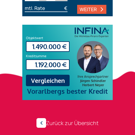
mtl. Rate
€
WEITER
Zurück zur Übersicht