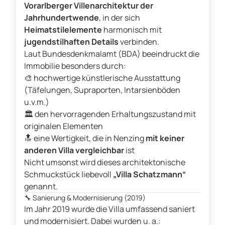
Vorarlberger Villenarchitektur der
Jahrhundertwende
, in der sich
Heimatstilelemente
harmonisch mit
jugendstilhaften Details
verbinden.
Laut Bundesdenkmalamt (BDA) beeindruckt die
Immobilie besonders durch:
🎨 hochwertige künstlerische Ausstattung
(Täfelungen, Supraporten, Intarsienböden
u.v.m.)
🏛️ den hervorragenden Erhaltungszustand mit
originalen Elementen
🔝 eine Wertigkeit, die in Nenzing
mit keiner
anderen Villa vergleichbar
ist
Nicht umsonst wird dieses architektonische
Schmuckstück liebevoll
„Villa Schatzmann“
genannt.
🔧
Sanierung & Modernisierung (2019)
Im Jahr 2019 wurde die Villa umfassend saniert
und modernisiert. Dabei wurden u. a.: