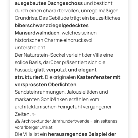
ausgebautes Dachgeschoss
und besticht
durch einen charaktervollen, unregelmäßigen
Grundriss. Das Gebäude trägt ein bauzeitliches
biberschwanzziegelgedecktes
Mansardwalmdach
, welches seinen
historischen Charme eindrucksvoll
unterstreicht.
Der Naturstein-Sockel verleiht der Villa eine
solide Basis, darüber präsentiert sich die
Fassade
glatt verputzt und elegant
strukturiert
. Die originalen
Kastenfenster mit
versprossten Oberlichten
,
Sandsteinrahmungen, Jalousieläden und
markanten Sohlbänken erzählen vom
architektonischen Feingefühl vergangener
Zeiten. ✨
🕰️
Architektur der Jahrhundertwende – ein seltenes
Vorarlberger Unikat
Die Villa ist ein
herausragendes Beispiel der