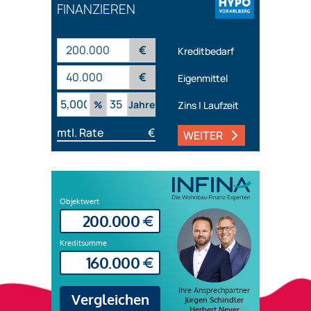
FINANZIEREN
€
Kreditbedarf
€
Eigenmittel
%
Jahre
Zins | Laufzeit
mtl. Rate
€
WEITER