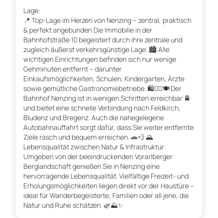
Lage:
📍 Top-Lage im Herzen von Nenzing – zentral, praktisch
& perfekt angebunden Die Immobilie in der
Bahnhofstraße 10 begeistert durch ihre zentrale und
zugleich äußerst verkehrsgünstige Lage. 🏙️ Alle
wichtigen Einrichtungen befinden sich nur wenige
Gehminuten entfernt – darunter
Einkaufsmöglichkeiten, Schulen, Kindergarten, Ärzte
sowie gemütliche Gastronomiebetriebe. 🛍️👨‍⚕️🍽️ Der
Bahnhof Nenzing ist in wenigen Schritten erreichbar 🚆
und bietet eine schnelle Verbindung nach Feldkirch,
Bludenz und Bregenz. Auch die nahegelegene
Autobahnauffahrt sorgt dafür, dass Sie weiter entfernte
Ziele rasch und bequem erreichen. 🚗💨 🌄
Lebensqualität zwischen Natur & Infrastruktur
Umgeben von der beeindruckenden Vorarlberger
Berglandschaft genießen Sie in Nenzing eine
hervorragende Lebensqualität. Vielfältige Freizeit- und
Erholungsmöglichkeiten liegen direkt vor der Haustüre –
ideal für Wanderbegeisterte, Familien oder all jene, die
Natur und Ruhe schätzen. 🌿⛰️✨