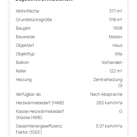
Wohnfläche
377 m²
Grundstücksgröße
1.118 m²
Baujahr
1908
Bauweise
Massiv
Objektart
Haus
Objekttyp
Villa
Balkon
Vorhanden
Keller
122 m²
Heizung
Zentralheizung
Öl
Verfügbar ab
Nach Absprache
Heizwärmebedarf (HWB)
265 kwh/m²a
Klasse Heizwärmebedarf
G
(Klasse HWB)
Gesamtenergieeffizienz
3,07 kwh/m²a
Faktor (fGEE)