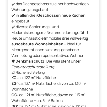
✔️ das Dachgeschoss zu einer hochwertigen
Wohnung ausgebaut
✔️ in
allen drei Geschossen neue Küchen
eingebaut
✔️ diverse Sanierungs- und
Modernisierungsmaßnahmen durchgeführt
Heute umfasst die Immobilie
drei vollwertig
ausgebaute Wohneinheiten
– ideal für
Mehrgenerationennutzung, gehobene
Vermietung oder repräsentatives Wohnen.
🛡️
Denkmalschutz:
Die Villa steht unter
Teilunterschutzstellung
.
📐
Flächenaufstellung
KG:
ca. 122 m² Nutzfläche
EG:
ca. 137 m² Nutzfläche, davon ca. 130 m²
Wohnfläche
OG:
ca. 121 m² Nutzfläche, davon ca. 113 m²
Wohnfläche + ca. 5 m² Balkon
DG:
ca. 124 m² Nutzfläche, davon ca. 121 m²