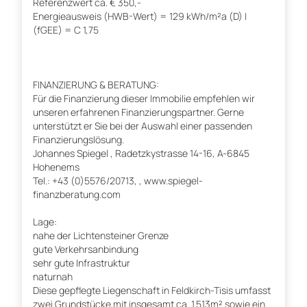
Referenzwert ca. € 350,-
Energieausweis (HWB-Wert) = 129 kWh/m²a (D) |
(fGEE) = C 1,75
FINANZIERUNG & BERATUNG:
Für die Finanzierung dieser Immobilie empfehlen wir
unseren erfahrenen Finanzierungspartner. Gerne
unterstützt er Sie bei der Auswahl einer passenden
Finanzierungslösung.
Johannes Spiegel , Radetzkystrasse 14-16, A-6845
Hohenems
Tel.: +43 (0)5576/20713, , www.spiegel-
finanzberatung.com
Lage:
nahe der Lichtensteiner Grenze
gute Verkehrsanbindung
sehr gute Infrastruktur
naturnah
Diese gepflegte Liegenschaft in Feldkirch-Tisis umfasst
zwei Grundstücke mit insgesamt ca. 1.513m² sowie ein