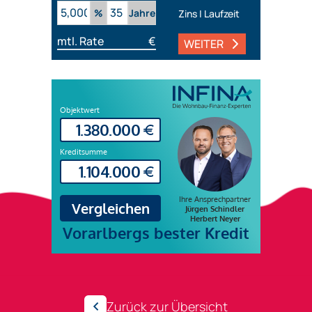
%
Jahre
Zins | Laufzeit
mtl. Rate
€
WEITER
Zurück zur Übersicht