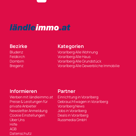
Bezirke
Kategorien
Bludenz
Vorarlberg Alle Wohnung
Feldkirch
Vorarlberg Alle Haus
Dornbirn
Vorarlberg Alle Grundstück
Bregenz
Vorarlberg Alle Gewerbliche Immobilie
Informieren
Partner
Werben mit ländleimmo.at
Einrichtung in Vorarlberg
Preise & Leistungen für
Gebrauchtwagen in Vorarlberg
private Anbieter
Vorarlberg News
Newsletter Anmeldung
Jobs in Vorarlberg
Cookie Einstellungen
Deals in Vorarlberg
Über Uns
Russmedia GmbH
Hilfe
AGB
Datenschutz