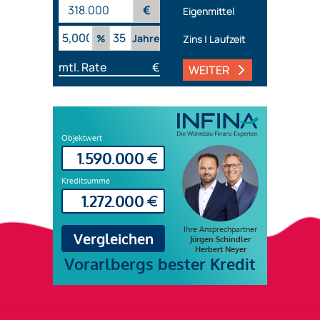
€
Eigenmittel
%
Jahre
Zins | Laufzeit
mtl. Rate
€
WEITER