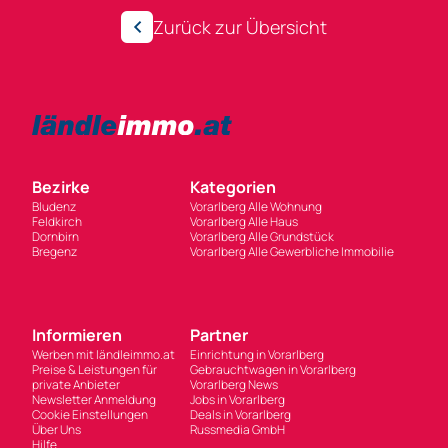
Zurück zur Übersicht
Bezirke
Kategorien
Bludenz
Vorarlberg Alle Wohnung
Feldkirch
Vorarlberg Alle Haus
Dornbirn
Vorarlberg Alle Grundstück
Bregenz
Vorarlberg Alle Gewerbliche Immobilie
Informieren
Partner
Werben mit ländleimmo.at
Einrichtung in Vorarlberg
Preise & Leistungen für
Gebrauchtwagen in Vorarlberg
private Anbieter
Vorarlberg News
Newsletter Anmeldung
Jobs in Vorarlberg
Cookie Einstellungen
Deals in Vorarlberg
Über Uns
Russmedia GmbH
Hilfe