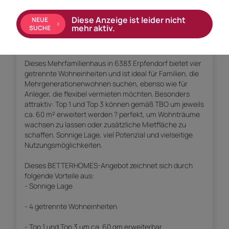
Objekt Beschreibung
Diese Anzeige ist leider nicht
NEUE
mehr aktiv.
SUCHE
VISIONÄRE AUFGEPASST! VIEL PLATZ FÜR IHRE
VERWIRKLICHUNG!
Dieses Mehrfamilienhaus in 6383 Erpfendorf bietet vier
getrennte Wohneinheiten und ist ideal für Familien, die
Mehrgenerationenwohnen suchen, ebenso wie für
Anleger, die flexibel vermieten möchten. Besonders
attraktiv: Top 1 und Top 3 können gemäß TBO um jeweils
ca. 60 m² erweitert werden ? perfekt, um Wohnträume
wachsen zu lassen oder zusätzliche Mietfläche zu
schaffen. Sonnige Lage, viel Potenzial und vielseitige
Nutzungsmöglichkeiten.
Dieses BETTERHOMES-Angebot zeichnet sich durch
folgende Vorteile aus:
- Sonnige Lage
- 4 getrennte Wohneinheiten
- Top 1 und Top 3 um ca. 60 qm erweiterbar