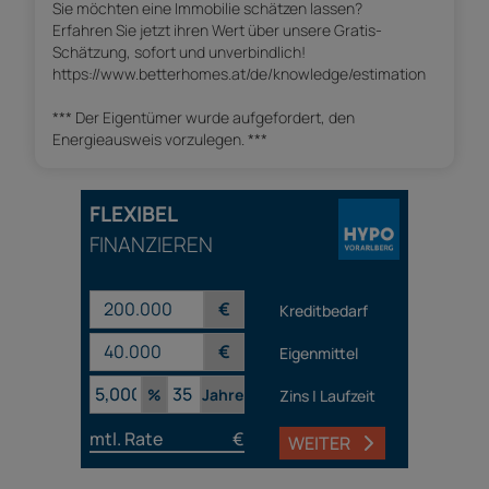
Sie möchten eine Immobilie schätzen lassen?
Erfahren Sie jetzt ihren Wert über unsere Gratis-
Schätzung, sofort und unverbindlich!
https://www.betterhomes.at/de/knowledge/estimation
*** Der Eigentümer wurde aufgefordert, den
Energieausweis vorzulegen. ***
FLEXIBEL
FINANZIEREN
€
Kreditbedarf
€
Eigenmittel
%
Jahre
Zins | Laufzeit
mtl. Rate
€
WEITER