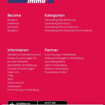
Bezirke
Kategorien
Bludenz
Vorarlberg Alle Wohnung
Feldkirch
Vorarlberg Alle Haus
Dornbirn
Vorarlberg Alle Grundstück
Bregenz
Vorarlberg Alle Gewerbliche Immobilie
Informieren
Partner
Werben mit ländleimmo.at
Einrichtung in Vorarlberg
Preise & Leistungen für
Gebrauchtwagen in Vorarlberg
private Anbieter
Vorarlberg News
Newsletter Anmeldung
Jobs in Vorarlberg
Cookie Einstellungen
Deals in Vorarlberg
Über Uns
Russmedia GmbH
Hilfe
AGB
Datenschutz
Impressum
Einrichtung in Vorarlberg