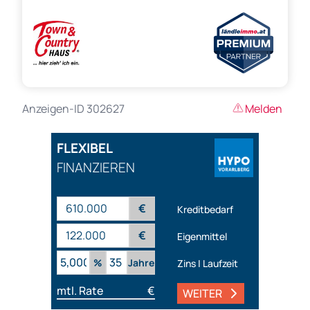
Anzeigen-ID 302627
Melden
FLEXIBEL
FINANZIEREN
€
Kreditbedarf
€
Eigenmittel
%
Jahre
Zins | Laufzeit
mtl. Rate
€
WEITER