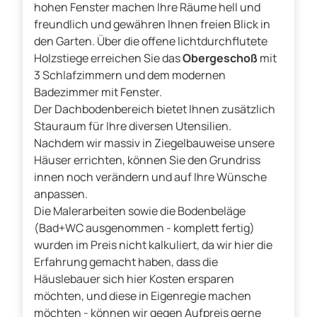
hohen Fenster machen Ihre Räume hell und
freundlich und gewähren Ihnen freien Blick in
den Garten. Über die offene lichtdurchflutete
Holzstiege erreichen Sie das
Obergeschoß
mit
3 Schlafzimmern und dem modernen
Badezimmer mit Fenster.
Der Dachbodenbereich bietet Ihnen zusätzlich
Stauraum für Ihre diversen Utensilien.
Nachdem wir massiv in Ziegelbauweise unsere
Häuser errichten, können Sie den Grundriss
innen noch verändern und auf Ihre Wünsche
anpassen.
Die Malerarbeiten sowie die Bodenbeläge
(Bad+WC ausgenommen - komplett fertig)
wurden im Preis nicht kalkuliert, da wir hier die
Erfahrung gemacht haben, dass die
Häuslebauer sich hier Kosten ersparen
möchten, und diese in Eigenregie machen
möchten - können wir gegen Aufpreis gerne