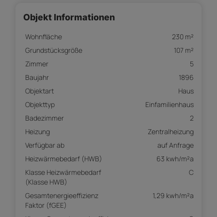
Objekt Informationen
Wohnfläche
230 m²
Grundstücksgröße
107 m²
Zimmer
5
Baujahr
1896
Objektart
Haus
Objekttyp
Einfamilienhaus
Badezimmer
2
Heizung
Zentralheizung
Verfügbar ab
auf Anfrage
Heizwärmebedarf (HWB)
63 kwh/m²a
Klasse Heizwärmebedarf
C
(Klasse HWB)
Gesamtenergieeffizienz
1,29 kwh/m²a
Faktor (fGEE)