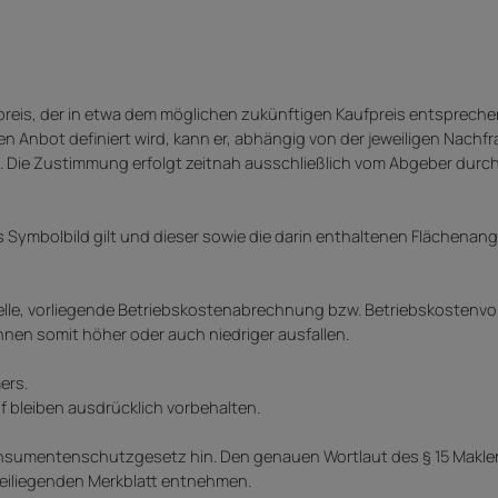
preis, der in etwa dem möglichen zukünftigen Kaufpreis entspreche
en Anbot definiert wird, kann er, abhängig von der jeweiligen Nachf
. Die Zustimmung erfolgt zeitnah ausschließlich vom Abgeber durc
ls Symbolbild gilt und dieser sowie die darin enthaltenen Flächena
uelle, vorliegende Betriebskostenabrechnung bzw. Betriebskostenv
nen somit höher oder auch niedriger ausfallen.
ers.
f bleiben ausdrücklich vorbehalten.
a Konsumentenschutzgesetz hin. Den genauen Wortlaut des § 15 Makl
iliegenden Merkblatt entnehmen.