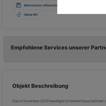
Wohnküche / offene Küche
Boden: Fliesen
Gäste-WC
Empfohlene Services unserer Partn
Objekt Beschreibung
Das im November 2009 bewilligte Einfamilienhaus befinde