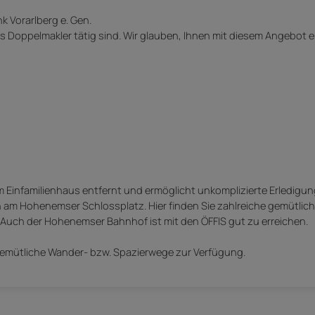
k Vorarlberg e. Gen.
ls Doppelmakler tätig sind. Wir glauben, Ihnen mit diesem Angebot e
om Einfamilienhaus entfernt und ermöglicht unkomplizierte Erledigu
n am Hohenemser Schlossplatz. Hier finden Sie zahlreiche gemütlic
Auch der Hohenemser Bahnhof ist mit den ÖFFIS gut zu erreichen.
emütliche Wander- bzw. Spazierwege zur Verfügung.