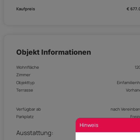
Kaufpreis
€ 677
Objekt Informationen
Wohnfläche
12
Zimmer
Objekttyp
Einfamilien
Terrasse
Vorhan
Verfügbar ab
nach Vereinba
Parkplatz
Freip
Hinweis
Ausstattung: