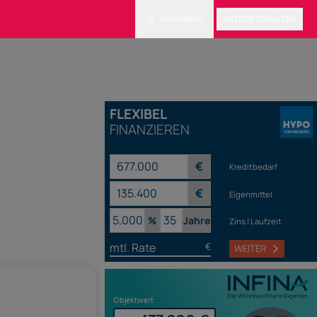
Anmelden
ANZEIGE SCHALTEN
FLEXIBEL
FINANZIEREN
€
Kreditbedarf
€
Eigenmittel
%
Jahre
Zins | Laufzeit
mtl. Rate
€
WEITER