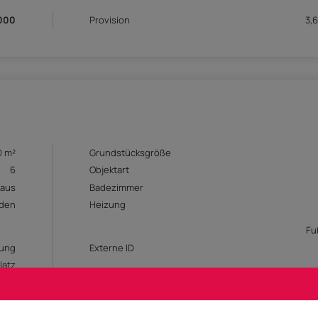
.000
Provision
3,6
0 m²
Grundstücksgröße
6
Objektart
haus
Badezimmer
den
Heizung
Fu
rung
Externe ID
latz