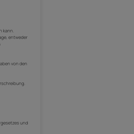
n kann.
rage, entweder
h
ngaben von den
orschreibung.
ergesetzes und