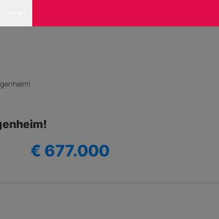
ormieren
igenheim!
genheim!
€ 677.000