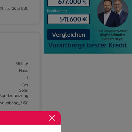
% inkl. 20% USt.
459 m²
Haus
1
Gas
Solar
ßbodenheizung
Volksbank_3130