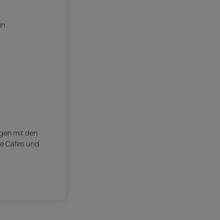
in
ngen mit den
he Cafes und