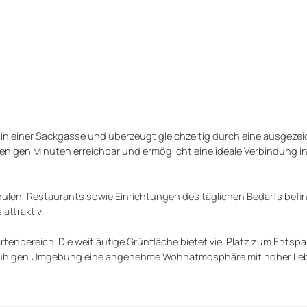
in einer Sackgasse und überzeugt gleichzeitig durch eine ausgeze
enigen Minuten erreichbar und ermöglicht eine ideale Verbindung i
ulen, Restaurants sowie Einrichtungen des täglichen Bedarfs befin
ttraktiv.
tenbereich. Die weitläufige Grünfläche bietet viel Platz zum Entsp
er ruhigen Umgebung eine angenehme Wohnatmosphäre mit hoher Leb