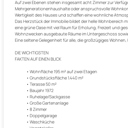
Auf zwei Ebenen stehen insgesamt acht Zimmer zur Verfügun
Mehrgenerationenhaushalte oder anspruchsvolle Wohnkonzep
Wertigkeit des Hauses und schaffen eine wohnliche Atmosp
Das Herzstück der Immobilie bildet der helle Wohnbereich
eine grüne Oase mit viel Raum für Erholung, Freizeit und ge
Wohnzwecken ausgebaute Räume im Untergeschoss sowie e
Eine seltene Gelegenheit für alle, die großzügiges Wohnen,
DIE WICHTIGSTEN
FAKTEN AUF EINEN BLICK
Wohnfläche 195 m² auf zwei Etagen
Grundstücksfläche 1.440 m²
Terasse 50 m²
Baujahr 1972
Ruhelage/Sackgasse
Große Gartenanlage
8 Zimmer
Doppelgarage
Waschküche
Vorratskeller