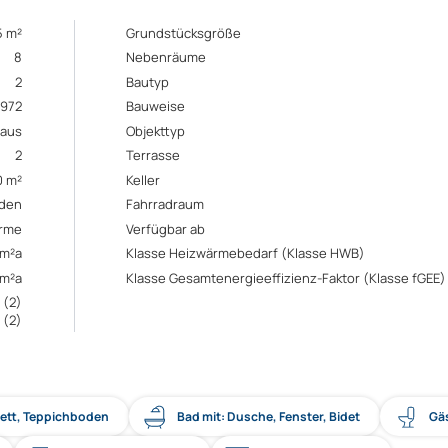
5 m²
Grundstücksgröße
8
Nebenräume
2
Bautyp
1972
Bauweise
aus
Objekttyp
2
Terrasse
0 m²
Keller
den
Fahrradraum
rme
Verfügbar ab
/m²a
Klasse Heizwärmebedarf (Klasse HWB)
/m²a
Klasse Gesamtenergieeffizienz-Faktor (Klasse fGEE)
 (2)
 (2)
kett, Teppichboden
Bad mit: Dusche, Fenster, Bidet
Gä