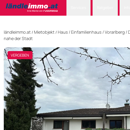
Services
Ratgeber
Inf
ländleimmo.at
Mietobjekt
Haus
/
Einfamilienhaus
/
Vorarlberg
/
/
/
nahe der Stadt
VERGEBEN