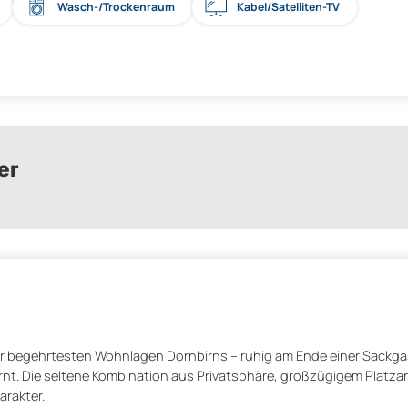
Wasch-/Trockenraum
Kabel/Satelliten-TV
er
der begehrtesten Wohnlagen Dornbirns – ruhig am Ende einer Sackg
t. Die seltene Kombination aus Privatsphäre, großzügigem Platz
arakter.