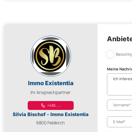
Anbiete
Besichti
Meine Nachri
Immo Existentia
Ihr Ansprechpartner
+436. ....
Silvia Bischof - Immo Existentia
6800 Feldkirch