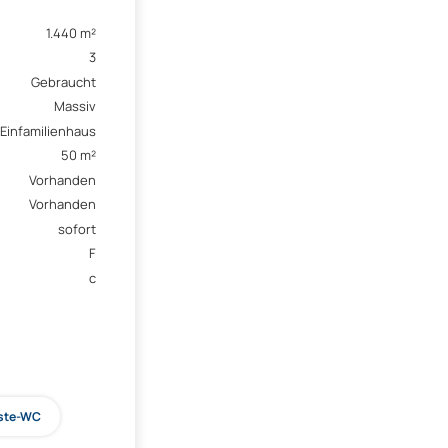
1.440 m²
3
Gebraucht
Massiv
Einfamilienhaus
50 m²
Vorhanden
Vorhanden
sofort
F
c
ste-WC