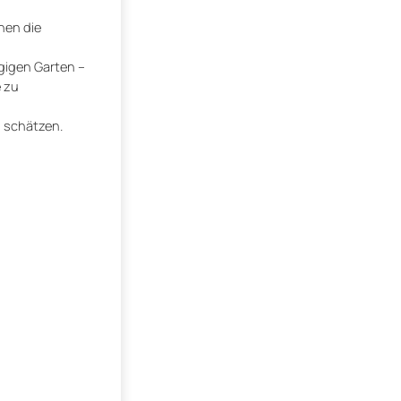
hen die
gigen Garten –
e zu
s schätzen.