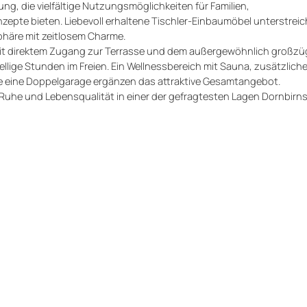
g, die vielfältige Nutzungsmöglichkeiten für Familien,
te bieten. Liebevoll erhaltene Tischler-Einbaumöbel unterstreic
häre mit zeitlosem Charme.
 mit direktem Zugang zur Terrasse und dem außergewöhnlich großzü
sellige Stunden im Freien. Ein Wellnessbereich mit Sauna, zusätzlich
ine Doppelgarage ergänzen das attraktive Gesamtangebot.
 Ruhe und Lebensqualität in einer der gefragtesten Lagen Dornbirn