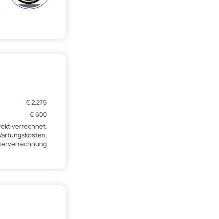
€ 2.275
€ 600
rekt verrechnet,
artungskosten,
eiterverrechnung