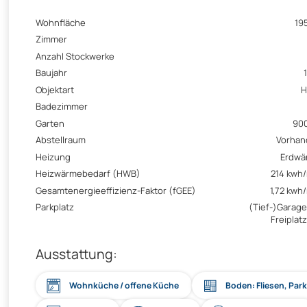
Wohnfläche
19
Zimmer
Anzahl Stockwerke
Baujahr
Objektart
H
Badezimmer
Garten
90
Abstellraum
Vorhan
Heizung
Erdwä
Heizwärmebedarf (HWB)
214 kwh
Gesamtenergieeffizienz-Faktor (fGEE)
1,72 kwh
Parkplatz
(Tief-)Garage
Freiplatz
Ausstattung:
Wohnküche / offene Küche
Boden: Fliesen, Par