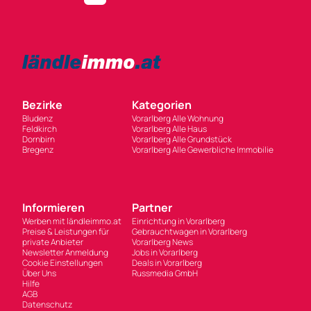
Bezirke
Kategorien
Bludenz
Vorarlberg Alle Wohnung
Feldkirch
Vorarlberg Alle Haus
Dornbirn
Vorarlberg Alle Grundstück
Bregenz
Vorarlberg Alle Gewerbliche Immobilie
Informieren
Partner
Werben mit ländleimmo.at
Einrichtung in Vorarlberg
Preise & Leistungen für
Gebrauchtwagen in Vorarlberg
private Anbieter
Vorarlberg News
Newsletter Anmeldung
Jobs in Vorarlberg
Cookie Einstellungen
Deals in Vorarlberg
Über Uns
Russmedia GmbH
Hilfe
AGB
Datenschutz