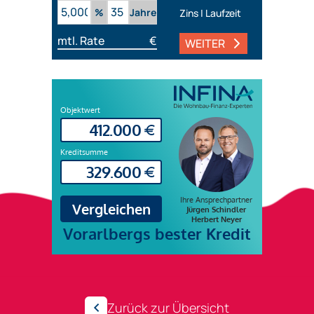
%
Jahre
Zins | Laufzeit
mtl. Rate
€
WEITER
Zurück zur Übersicht