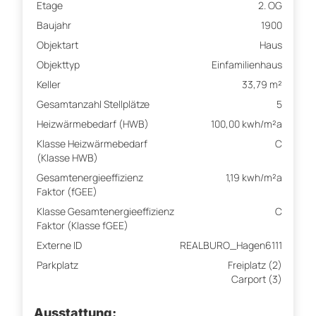
Etage
2. OG
Baujahr
1900
Objektart
Haus
Objekttyp
Einfamilienhaus
Keller
33,79 m²
Gesamtanzahl Stellplätze
5
Heizwärmebedarf (HWB)
100,00 kwh/m²a
Klasse Heizwärmebedarf
C
(Klasse HWB)
Gesamtenergieeffizienz
1,19 kwh/m²a
Faktor (fGEE)
Klasse Gesamtenergieeffizienz
C
Faktor (Klasse fGEE)
Externe ID
REALBURO_Hagen6111
Parkplatz
Freiplatz (2)
Carport (3)
Ausstattung: