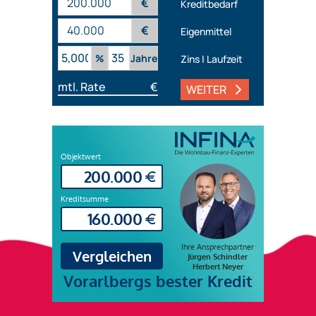
€
Kreditbedarf
€
Eigenmittel
%
Jahre
Zins | Laufzeit
mtl. Rate
€
WEITER