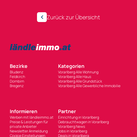
Zurück zur Übersicht
Bezirke
Kategorien
Bludenz
Vorarlberg Alle Wohnung
Feldkirch
Vorarlberg Alle Haus
Dornbirn
Vorarlberg Alle Grundstück
Bregenz
Vorarlberg Alle Gewerbliche Immobilie
Informieren
Partner
Werben mit ländleimmo.at
Einrichtung in Vorarlberg
Preise & Leistungen für
Gebrauchtwagen in Vorarlberg
private Anbieter
Vorarlberg News
Newsletter Anmeldung
Jobs in Vorarlberg
Cookie Einstellungen
Deals in Vorarlberg