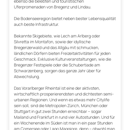
ebenso die belebten und touristischen
Uferpromenaden von Bregenz und Lindau.
Die Bodenseeregion bietet neben bester Lebensqualität
auch beste Infrastruktur.
Bekannte Skigebiete, wie Lech am Arlberg oder
Silvretta im Montafon, sowie der idyllische
Bregenzerwald und das Allgäu mit schmucken,
ländlichen Dörfern bieten Freizeitaktivitäten für jeden
Geschmack. Exklusive Kulturveranstaltungen, wie die
Bregenzer Festspiele oder die Schubertiade am
Schwarzenberg, sorgen das ganze Jahr über für
Abwechslung.
Das Vorarlberger Rheintal ist eine der aktivsten,
wirtschaftlich prosperierendsten und dichtesten semi-
urbanen Regionen. Und wenn es etwas mehr Citylife
sein soll, sind die Metropolen Zürich, München oder
Stuttgart in gut zwei Stunden erreichbar – sogar
Mailand und Frankfurt in rund vier Autostunden. Und für
ein Wochenende im Süden ist man in ein paar Stunden
am Comersee oder Lago Maggiore, denn – obwohl man