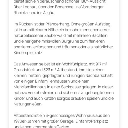
bietet sich ein berauschend schöner 180°-Aussicht
über Lochau, über den Bodensee, ins Vorarlberger
Rheintal und ins Allgäu.
Im Rücken ist der Pfänderhang. Ohne großen Aufstieg
ist in unmittelbarer Nähe ein beinahe menschenleerer,
naturbelassener Zauberwald mit mehreren Bächlein
und einer geheimnisvollen Burgruine zum flanieren,
spazieren, erforschen und träumen oder als natürlicher
Kinderspielplatz.
Das Anwesen selbst ist ein Wohlfühlplatz, mit 917 m²
Grundstück und 323 m² Altbestand, inmitten einer
kleinen, netten, gepflegten und ruhigen Nachbarschaft
von einigen Einfamilienhäusern und einem
Mehrfamilienhaus in einer Sackgasse gelegen. In dieser
nahezu verkehrsfreien und sicheren Umgebung können
Kinder und auch Katzen sorglos draußen spielen und die
Natur genießen.
Altbestand ist ein 3-geschossiges Wohnhaus aus den
1970er-Jahren mit großer Garage, Einfahrt/Parkplatz
und einem charmanten Garten.