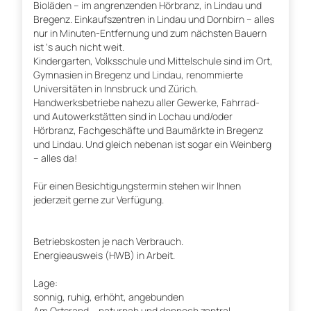
Bioläden – im angrenzenden Hörbranz, in Lindau und
Bregenz. Einkaufszentren in Lindau und Dornbirn – alles
nur in Minuten-Entfernung und zum nächsten Bauern
ist ‘s auch nicht weit.
Kindergarten, Volksschule und Mittelschule sind im Ort,
Gymnasien in Bregenz und Lindau, renommierte
Universitäten in Innsbruck und Zürich.
Handwerksbetriebe nahezu aller Gewerke, Fahrrad-
und Autowerkstätten sind in Lochau und/oder
Hörbranz, Fachgeschäfte und Baumärkte in Bregenz
und Lindau. Und gleich nebenan ist sogar ein Weinberg
– alles da!
Für einen Besichtigungstermin stehen wir Ihnen
jederzeit gerne zur Verfügung.
Betriebskosten je nach Verbrauch.
Energieausweis (HWB) in Arbeit.
Lage:
sonnig, ruhig, erhöht, angebunden
Am Ortsrand – naturnah und dennoch zentral,