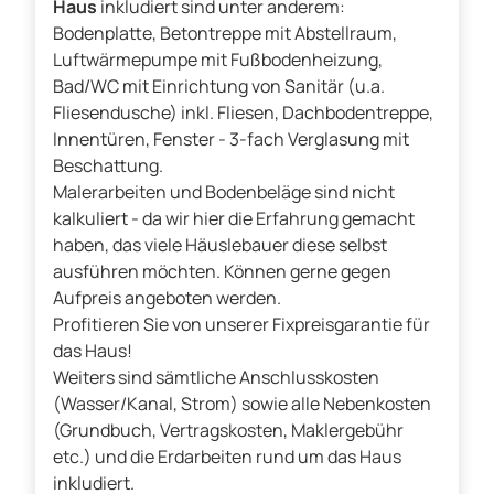
Haus
inkludiert sind unter anderem:
Bodenplatte, Betontreppe mit Abstellraum,
Luftwärmepumpe mit Fußbodenheizung,
Bad/WC mit Einrichtung von Sanitär (u.a.
Fliesendusche) inkl. Fliesen, Dachbodentreppe,
Innentüren, Fenster - 3-fach Verglasung mit
Beschattung.
Malerarbeiten und Bodenbeläge sind nicht
kalkuliert - da wir hier die Erfahrung gemacht
haben, das viele Häuslebauer diese selbst
ausführen möchten. Können gerne gegen
Aufpreis angeboten werden.
Profitieren Sie von unserer Fixpreisgarantie für
das Haus!
Weiters sind sämtliche Anschlusskosten
(Wasser/Kanal, Strom) sowie alle Nebenkosten
(Grundbuch, Vertragskosten, Maklergebühr
etc.) und die Erdarbeiten rund um das Haus
inkludiert.