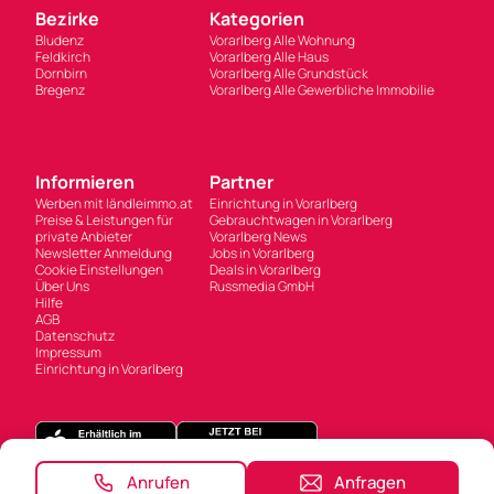
Bezirke
Kategorien
Bludenz
Vorarlberg Alle Wohnung
Feldkirch
Vorarlberg Alle Haus
Dornbirn
Vorarlberg Alle Grundstück
Bregenz
Vorarlberg Alle Gewerbliche Immobilie
Informieren
Partner
Werben mit ländleimmo.at
Einrichtung in Vorarlberg
Preise & Leistungen für
Gebrauchtwagen in Vorarlberg
private Anbieter
Vorarlberg News
Newsletter Anmeldung
Jobs in Vorarlberg
Cookie Einstellungen
Deals in Vorarlberg
Über Uns
Russmedia GmbH
Hilfe
AGB
Datenschutz
Impressum
Einrichtung in Vorarlberg
Anrufen
Anfragen