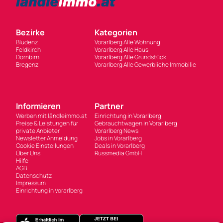
Bezirke
Kategorien
Bludenz
Vorarlberg Alle Wohnung
Feldkirch
Vorarlberg Alle Haus
Dornbirn
Vorarlberg Alle Grundstück
Bregenz
Vorarlberg Alle Gewerbliche Immobilie
Informieren
Partner
Werben mit ländleimmo.at
Einrichtung in Vorarlberg
Preise & Leistungen für
Gebrauchtwagen in Vorarlberg
private Anbieter
Vorarlberg News
Newsletter Anmeldung
Jobs in Vorarlberg
Cookie Einstellungen
Deals in Vorarlberg
Über Uns
Russmedia GmbH
Hilfe
AGB
Datenschutz
Impressum
Einrichtung in Vorarlberg