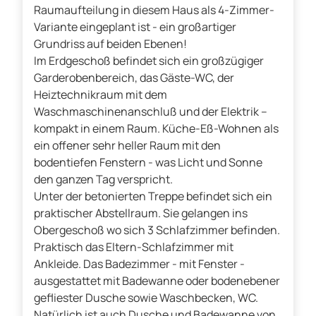
Raumaufteilung in diesem Haus als 4-Zimmer-
Variante eingeplant ist - ein großartiger
Grundriss auf beiden Ebenen!
Im Erdgeschoß befindet sich ein großzügiger
Garderobenbereich, das Gäste-WC, der
Heiztechnikraum mit dem
Waschmaschinenanschluß und der Elektrik –
kompakt in einem Raum. Küche-Eß-Wohnen als
ein offener sehr heller Raum mit den
bodentiefen Fenstern - was Licht und Sonne
den ganzen Tag verspricht.
Unter der betonierten Treppe befindet sich ein
praktischer Abstellraum. Sie gelangen ins
Obergeschoß wo sich 3 Schlafzimmer befinden.
Praktisch das Eltern-Schlafzimmer mit
Ankleide. Das Badezimmer - mit Fenster -
ausgestattet mit Badewanne oder bodenebener
gefliester Dusche sowie Waschbecken, WC.
Natürlich ist auch Dusche und Badewanne von