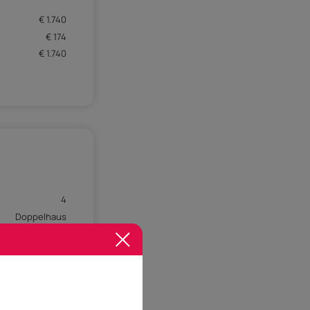
€ 1.740
€ 174
€ 1.740
4
Doppelhaus
h Vereinbarung
100,00 kwh/m²a
URO_Hagen5923