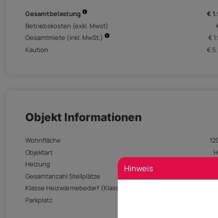
Gesamtbelastung
€ 1
Betriebskosten (exkl. Mwst)
Gesamtmiete (inkl. MwSt.)
€ 1
Kaution
€ 5
Objekt Informationen
Wohnfläche
12
Objektart
H
Heizung
Hinweis
Gesamtanzahl Stellplätze
Klasse Heizwärmebedarf (Klasse HWB)
Parkplatz
Freiplatz
Carport