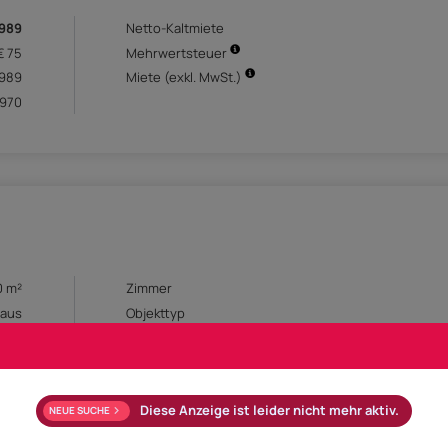
.989
Netto-Kaltmiete
€ 75
Mehrwertsteuer
.989
Miete (exkl. MwSt.)
.970
0 m²
Zimmer
aus
Objekttyp
Öl
Verfügbar ab
Nac
3
Heizwärmebedarf (HWB)
D
Externe ID
REALB
Diese Anzeige ist leider nicht mehr aktiv.
 (2)
NEUE SUCHE
 (1)