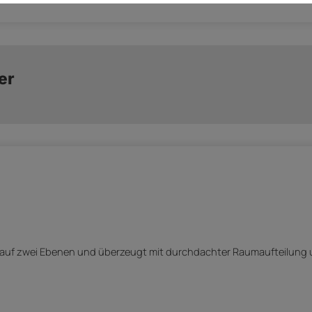
er
t auf zwei Ebenen und überzeugt mit durchdachter Raumaufteilun