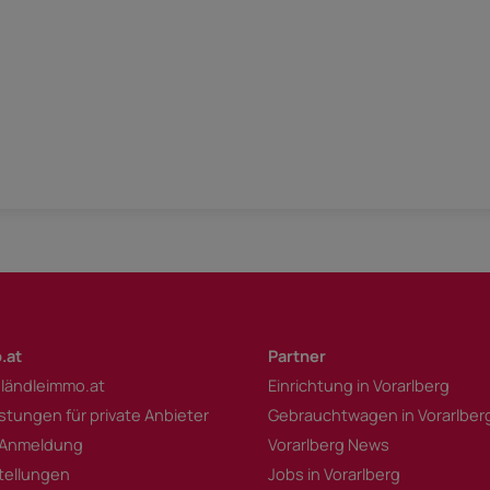
.at
Partner
 ländleimmo.at
Einrichtung in Vorarlberg
istungen für private Anbieter
Gebrauchtwagen in Vorarlber
 Anmeldung
Vorarlberg News
tellungen
Jobs in Vorarlberg