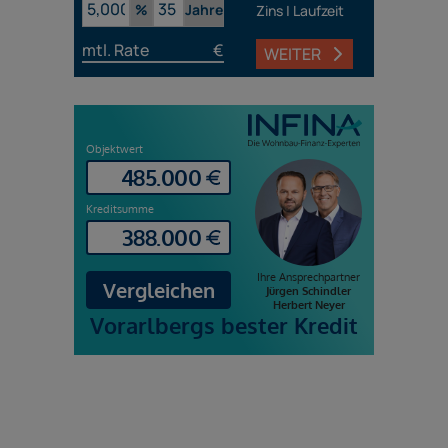
%
Jahre
Zins | Laufzeit
mtl. Rate
€
WEITER