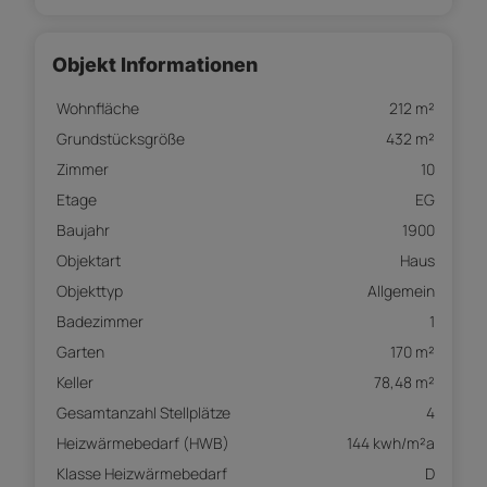
Objekt Informationen
Wohnfläche
212 m²
Grundstücksgröße
432 m²
Zimmer
10
Etage
EG
Baujahr
1900
Objektart
Haus
Objekttyp
Allgemein
Badezimmer
1
Garten
170 m²
Keller
78,48 m²
Gesamtanzahl Stellplätze
4
Heizwärmebedarf (HWB)
144 kwh/m²a
Klasse Heizwärmebedarf
D