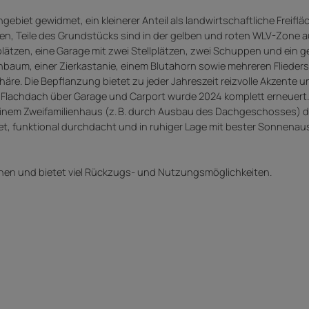
ebiet gewidmet, ein kleinerer Anteil als landwirtschaftliche Freiflä
en, Teile des Grundstücks sind in der gelben und roten WLV-Zone 
lätzen, eine Garage mit zwei Stellplätzen, zwei Schuppen und ein g
enbaum, einer Zierkastanie, einem Blutahorn sowie mehreren Flieder
e. Die Bepflanzung bietet zu jeder Jahreszeit reizvolle Akzente u
s Flachdach über Garage und Carport wurde 2024 komplett erneuert.
inem Zweifamilienhaus (z. B. durch Ausbau des Dachgeschosses) d
tet, funktional durchdacht und in ruhiger Lage mit bester Sonnenau
benen und bietet viel Rückzugs- und Nutzungsmöglichkeiten.