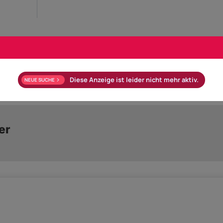
Bad mit: Dusche
Parkplatz Tiefgarage
Diese Anzeige ist leider nicht mehr aktiv.
NEUE SUCHE
er