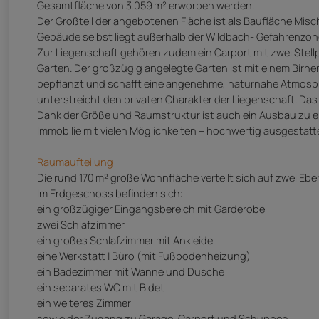
Gesamtfläche von 3.059 m² erworben werden.
Der Großteil der angebotenen Fläche ist als Baufläche Mischg
Gebäude selbst liegt außerhalb der Wildbach- Gefahrenzon
Zur Liegenschaft gehören zudem ein Carport mit zwei Stellp
Garten. Der großzügig angelegte Garten ist mit einem Birn
bepflanzt und schafft eine angenehme, naturnahe Atmosphär
unterstreicht den privaten Charakter der Liegenschaft. Da
Dank der Größe und Raumstruktur ist auch ein Ausbau zu e
Immobilie mit vielen Möglichkeiten – hochwertig ausgestat
Raumaufteilung
Die rund 170 m² große Wohnfläche verteilt sich auf zwei E
Im Erdgeschoss befinden sich:
ein großzügiger Eingangsbereich mit Garderobe
zwei Schlafzimmer
ein großes Schlafzimmer mit Ankleide
eine Werkstatt | Büro (mit Fußbodenheizung)
ein Badezimmer mit Wanne und Dusche
ein separates WC mit Bidet
ein weiteres Zimmer
sowie der Zugang zu Garage, Carport und Schuppen.