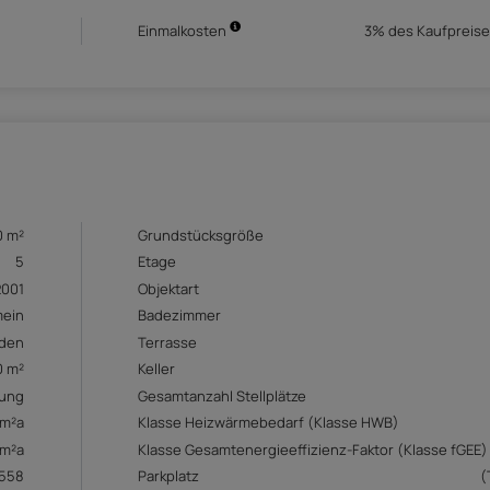
Einmalkosten
3% des Kaufpreise
0 m²
Grundstücksgröße
5
Etage
2001
Objektart
mein
Badezimmer
den
Terrasse
0 m²
Keller
ung
Gesamtanzahl Stellplätze
/m²a
Klasse Heizwärmebedarf (Klasse HWB)
/m²a
Klasse Gesamtenergieeffizienz-Faktor (Klasse fGEE)
558
Parkplatz
(