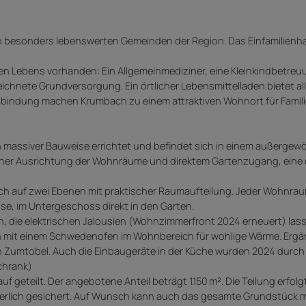
n besonders lebenswerten Gemeinden der Region. Das Einfamilienh
g.
hen Lebens vorhanden: Ein Allgemeinmediziner, eine Kleinkindbetreu
ichnete Grundversorgung. Ein örtlicher Lebensmittelladen bietet all
nbindung machen Krumbach zu einem attraktiven Wohnort für Famil
massiver Bauweise errichtet und befindet sich in einem außergew
licher Ausrichtung der Wohnräume und direktem Gartenzugang, ein
ich auf zwei Ebenen mit praktischer Raumaufteilung. Jeder Wohnrau
se, im Untergeschoss direkt in den Garten.
die elektrischen Jalousien (Wohnzimmerfront 2024 erneuert) lass
n mit einem Schwedenofen im Wohnbereich für wohlige Wärme. Ergän
 Zumtobel. Auch die Einbaugeräte in der Küche wurden 2024 durch
chrank)
f geteilt. Der angebotene Anteil beträgt 1.150 m². Die Teilung erfol
herlich gesichert. Auf Wunsch kann auch das gesamte Grundstück m