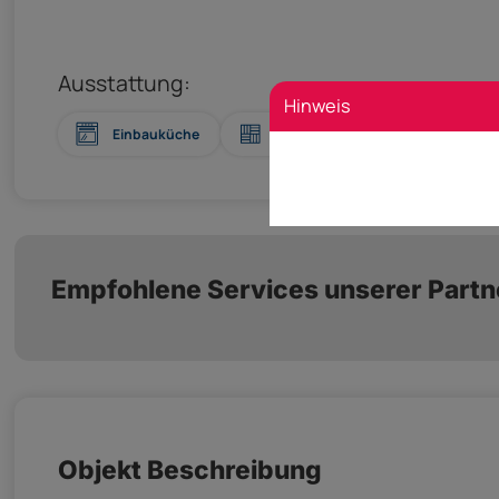
Ausstattung:
Hinweis
Einbauküche
Boden: Fliesen, Parkett
Empfohlene Services unserer Partn
Objekt Beschreibung