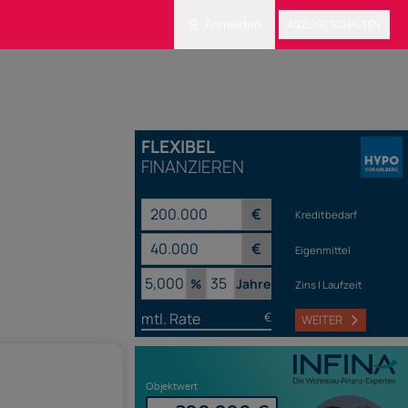
Anmelden
ANZEIGE SCHALTEN
FLEXIBEL
FINANZIEREN
€
Kreditbedarf
€
Eigenmittel
%
Jahre
Zins | Laufzeit
mtl. Rate
€
WEITER