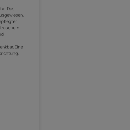
che. Das
ausgewiesen.
epflegter
sträuchern
nd
enkbar. Eine
srichtung.