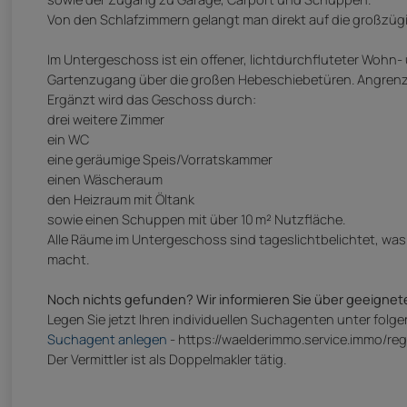
Von den Schlafzimmern gelangt man direkt auf die großzügig
Im Untergeschoss ist ein offener, lichtdurchfluteter Wohn-
Gartenzugang über die großen Hebeschiebetüren. Angrenzen
Ergänzt wird das Geschoss durch:
drei weitere Zimmer
ein WC
eine geräumige Speis/Vorratskammer
einen Wäscheraum
den Heizraum mit Öltank
sowie einen Schuppen mit über 10 m² Nutzfläche.
Alle Räume im Untergeschoss sind tageslichtbelichtet, was 
macht.
Noch nichts gefunden? Wir informieren Sie über geeignet
Legen Sie jetzt Ihren individuellen Suchagenten unter folg
Suchagent anlegen
- https://waelderimmo.service.immo/reg
Der Vermittler ist als Doppelmakler tätig.