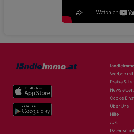
ländleimmo
Werben mit
Preise & Le
Newsletter
Cookie Eins
Über Uns
Hilfe
AGB
Datenschu