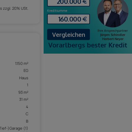
s zzgl. 20% USt.
1.150 m²
EG
Haus
1
93 m²
31 m²
4
C
B
Tief-)Garage (1)