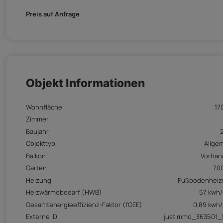
Preis auf Anfrage
Objekt Informationen
Wohnfläche
17
Zimmer
Baujahr
Objekttyp
Allge
Balkon
Vorhan
Garten
70
Heizung
Fußbodenheiz
Heizwärmebedarf (HWB)
57 kwh
Gesamtenergieeffizienz-Faktor (fGEE)
0,89 kwh
Externe ID
justimmo_363501_