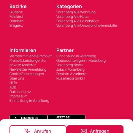
Bezirke
Kategorien
Bludenz
Vorarlberg Alle Wohnung
Feldkirch
Vorarlberg Alle Haus
Dornbirn
Vorarlberg Alle Grundstück
Bregenz
Vorarlberg Alle Gewerbliche Immobilie
Informieren
Partner
Werben mit ländleimmo.at
Einrichtung in Vorarlberg
Preise & Leistungen für
Gebrauchtwagen in Vorarlberg
private Anbieter
Vorarlberg News
Newsletter Anmeldung
Jobs in Vorarlberg
Cookie Einstellungen
Deals in Vorarlberg
Über Uns
Russmedia GmbH
Hilfe
AGB
Datenschutz
Impressum
Einrichtung in Vorarlberg
Anrufen
Anfragen