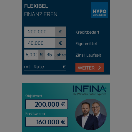
FLEXIBEL
FINANZIEREN
€
Kreditbedarf
€
Eigenmittel
%
Jahre
Zins | Laufzeit
mtl. Rate
€
WEITER