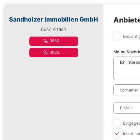
Sandholzer Immobilien GmbH
Anbiete
6844 Altach
Besichti
0660. ....
Meine Nachri
0660. ....
Eingegeb
Ich stim