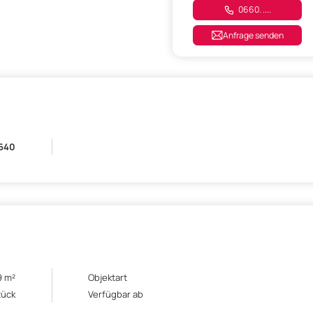
0660. ....
Anfrage senden
.640
9 m²
Objektart
tück
Verfügbar ab