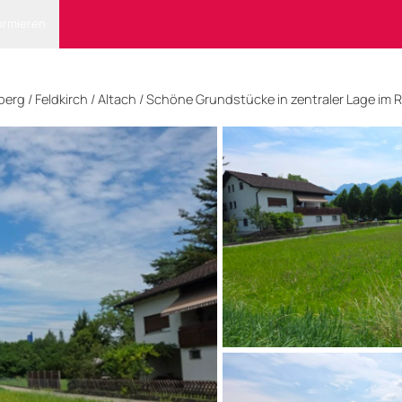
ormieren
lberg
/
Feldkirch
/ Altach
/
Schöne Grundstücke in zentraler Lage im R