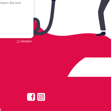
chern Sie sich
Melden
g