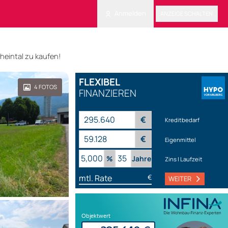
Anmelden
ANZEIGE SCHALTEN
heintal zu kaufen!
FLEXIBEL
4
FOTOS
FINANZIEREN
€
Kreditbedarf
€
Eigenmittel
%
Jahre
Zins | Laufzeit
mtl. Rate
€
WEITER