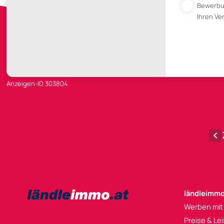
Bewerb
Ihren V
Anzeigen-ID 303804
ländleimmo
Werben mit
Preise & Le