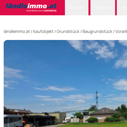
Services
Ratgeber
Inf
ländleimmo.at
Kaufobjekt
Grundstück
/
Baugrundstück
/
Vorar
/
/