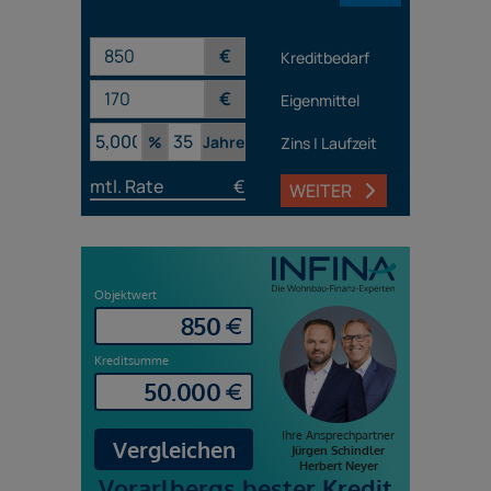
€
Kreditbedarf
€
Eigenmittel
%
Jahre
Zins | Laufzeit
mtl. Rate
€
WEITER