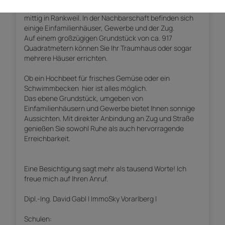
entfernt. Das Grundstück selbst befindet sich ziemlich
mittig in Rankweil. In der Nachbarschaft befinden sich
einige Einfamilienhäuser, Gewerbe und der Zug.
Auf einem großzügigen Grundstück von ca. 917
Quadratmetern können Sie Ihr Traumhaus oder sogar
mehrere Häuser errichten.
Ob ein Hochbeet für frisches Gemüse oder ein
Schwimmbecken  hier ist alles möglich.
Das ebene Grundstück, umgeben von
Einfamilienhäusern und Gewerbe bietet Ihnen sonnige
Aussichten. Mit direkter Anbindung an Zug und Straße
genießen Sie sowohl Ruhe als auch hervorragende
Erreichbarkeit.
Eine Besichtigung sagt mehr als tausend Worte! Ich
freue mich auf Ihren Anruf.
Dipl.-Ing. David Gabl | ImmoSky Vorarlberg |
Schulen: