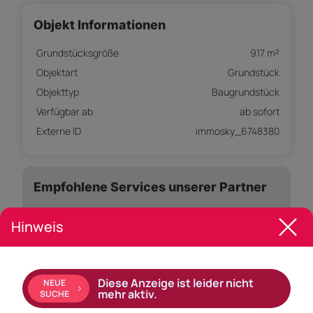
Objekt Informationen
Grundstücksgröße
917 m²
Objektart
Grundstück
Objekttyp
Baugrundstück
Verfügbar ab
ab sofort
Externe ID
immosky_6748380
Empfohlene Services unserer Partner
Hinweis
Objekt Beschreibung
Diese Anzeige ist leider nicht
Perfekte Anbindung, die Autobahnauffahrten Rankweil
NEUE
mehr aktiv.
SUCHE
und Feldkirch Nord liegen nur wenige Autominuten
entfernt. Der Bahnhof liegt nur ca. 10min. zu Fuß