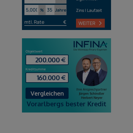
%
Jahre
Zins | Laufzeit
mtl. Rate
€
WEITER