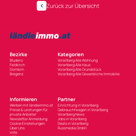
Zurück zur Übersicht
Bezirke
Kategorien
Bludenz
Vorarlberg Alle Wohnung
Feldkirch
Vorarlberg Alle Haus
Dornbirn
Vorarlberg Alle Grundstück
Bregenz
Vorarlberg Alle Gewerbliche Immobilie
Informieren
Partner
Werben mit ländleimmo.at
Einrichtung in Vorarlberg
Preise & Leistungen für
Gebrauchtwagen in Vorarlberg
private Anbieter
Vorarlberg News
Newsletter Anmeldung
Jobs in Vorarlberg
Cookie Einstellungen
Deals in Vorarlberg
Über Uns
Russmedia GmbH
Hilfe