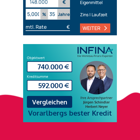
€
Eigenmittel
%
Jahre
Zins | Laufzeit
mtl. Rate
€
WEITER