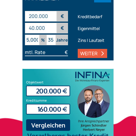
€
Kreditbedarf
€
Eigenmittel
%
Jahre
Zins | Laufzeit
mtl. Rate
€
WEITER