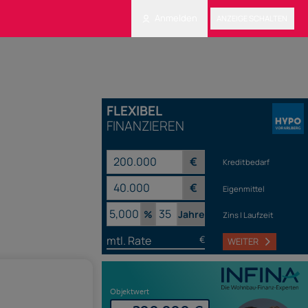
Anmelden
ANZEIGE SCHALTEN
FLEXIBEL
FINANZIEREN
€
Kreditbedarf
€
Eigenmittel
%
Jahre
Zins | Laufzeit
mtl. Rate
€
WEITER