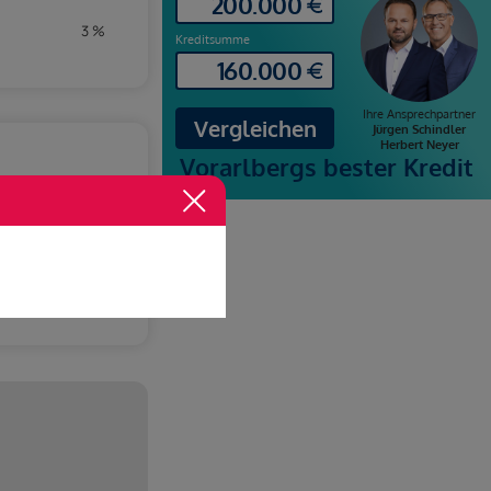
3 %
Grundstück
h Vereinbarung