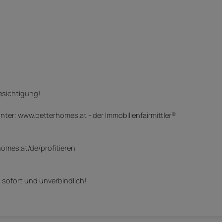
Besichtigung!
er: www.betterhomes.at - der Immobilienfairmittler®
omes.at/de/profitieren
 sofort und unverbindlich!