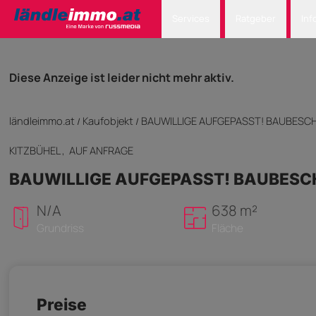
Services
Ratgeber
Inf
Diese Anzeige ist leider nicht mehr aktiv.
ländleimmo.at
Kaufobjekt
BAUWILLIGE AUFGEPASST! BAUBESCH
/
/
KITZBÜHEL
, AUF ANFRAGE
BAUWILLIGE AUFGEPASST! BAUBESC
N/A
638 m²
Grundriss
Fläche
Preise