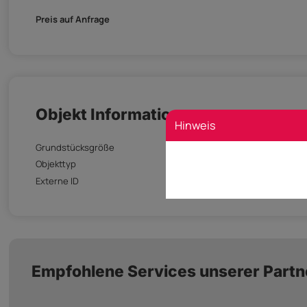
Preis auf Anfrage
Objekt Informationen
Hinweis
Grundstücksgröße
63
Objekttyp
Baugrunds
Externe ID
BETTERHOMES_2087
Empfohlene Services unserer Partn