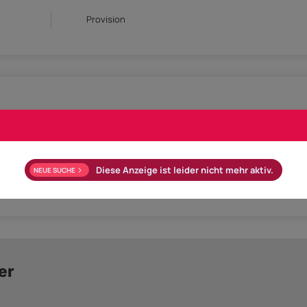
Provision
8 m²
Objektart
tück
Verfügbar ab
Nac
Diese Anzeige ist leider nicht mehr aktiv.
NEUE SUCHE
482
er