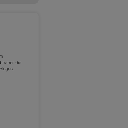
em
ebhaber, die
hlagen.