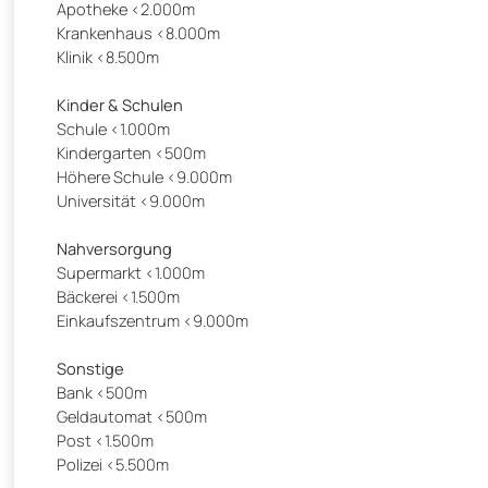
Apotheke <2.000m
Krankenhaus <8.000m
Klinik <8.500m
Kinder & Schulen
Schule <1.000m
Kindergarten <500m
Höhere Schule <9.000m
Universität <9.000m
Nahversorgung
Supermarkt <1.000m
Bäckerei <1.500m
Einkaufszentrum <9.000m
Sonstige
Bank <500m
Geldautomat <500m
Post <1.500m
Polizei <5.500m