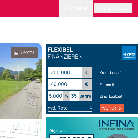
Anmelden
ANZEIGE SCHALTEN
FLEXIBEL
4
FOTOS
FINANZIEREN
€
Kreditbedarf
€
Eigenmittel
%
Jahre
Zins | Laufzeit
mtl. Rate
€
WEITER