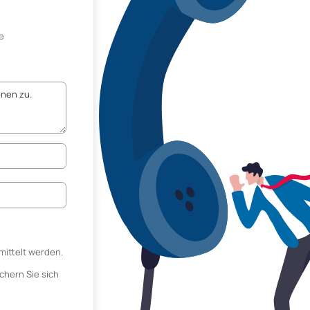
e
mittelt werden.
chern Sie sich