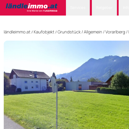
Services
Ratgeber
Inf
ländleimmo.at
Kaufobjekt
Grundstück
/
Allgemein
/
Vorarlberg
/
/
/