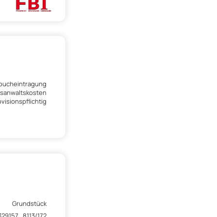
dbucheintragung
tsanwaltskosten
visionspflichtig
Grundstück
29157_8113/172