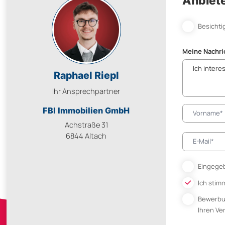
Anbiete
Besichti
Meine Nachri
Raphael Riepl
Ihr Ansprechpartner
FBI Immobilien GmbH
Achstraße 31
6844 Altach
Eingegeb
Ich stim
Bewerb
Ihren V