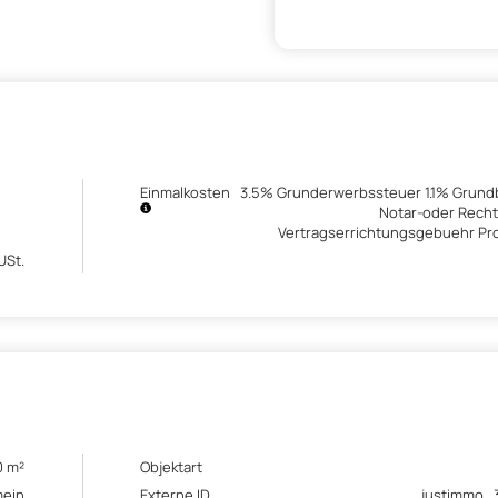
Einmalkosten
3.5% Grunderwerbssteuer 1.1% Grun
Notar-oder Rech
Vertragserrichtungsgebuehr Pro
USt.
0 m²
Objektart
mein
Externe ID
justimmo_3