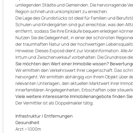
umliegenden Städte und Gemeinden. Die hervorragende Ver
Region schnell und unkompliziert zu erreichen.
Die Lage des Grundstücks ist ideal für Familien und Berufstä
Schulen und Kindergärten sind gut erreichbar, was den Allt
entfernt, sodass Sie Ihre Einkäufe bequem erledigen könne
Nutzen Sie die Gelegenheit, in einer der schönsten Regione
der traumhaften Natur und der hochwertigen Lebensqualität 
Hinweise: Dieses Exposé dient zur Vorabinformation. Alle
Irrtum und Zwischenverkauf vorbehalten. Die Grundrisse die
Sie möchten den Wert einer Immobilie wissen? Bewertunge
Wir ermitteln den Verkehrswert Ihrer Liegenschaft. Das sc
hervorgeht. Wir ermitteln abhängig von Ihrem Objekt über d
relevanten Unterlagen, den aktuellen Marktwert ihrer Imm
innerfamiliären Angelegenheiten, Erbschaften oder steuer
Viele weitere interessante Immobilienangebote finden Si
Der Vermittler ist als Doppelmakler tätig.
Infrastruktur / Entfernungen
Gesundheit
Arzt <1.000m