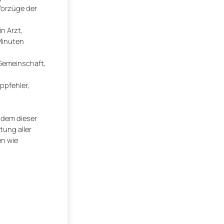
Vorzüge der
in Arzt,
 Minuten
 Gemeinschaft,
ppfehler,
 dem dieser
tung aller
en wie