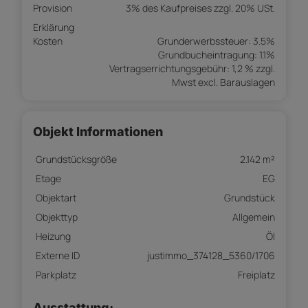
Provision
3% des Kaufpreises zzgl. 20% USt.
Erklärung
Kosten
Grunderwerbssteuer: 3.5%
Grundbucheintragung: 1.1%
Vertragserrichtungsgebühr: 1,2 % zzgl.
Mwst excl. Barauslagen
Objekt Informationen
Grundstücksgröße
2.142 m²
Etage
EG
Objektart
Grundstück
Objekttyp
Allgemein
Heizung
Öl
Externe ID
justimmo_374128_5360/1706
Parkplatz
Freiplatz
Ausstattung: