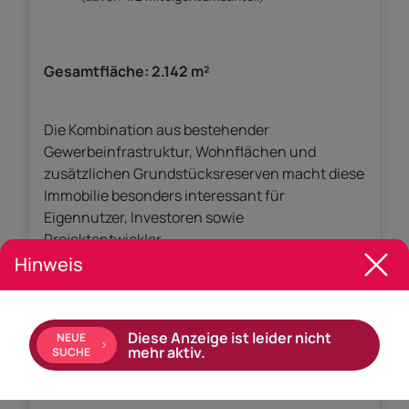
Gesamtfläche:
2.142 m²
Die Kombination aus bestehender
Gewerbeinfrastruktur, Wohnflächen und
zusätzlichen Grundstücksreserven macht diese
Immobilie besonders interessant für
Eigennutzer, Investoren sowie
Projektentwickler.
Hinweis
Raumaufteilung
Diese Anzeige ist leider nicht
NEUE
mehr aktiv.
SUCHE
Kellergeschoss