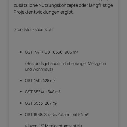
zusätzliche Nutzungskonzepte oder langfristige
Projektentwicklungen ergibt.
Grundstücksübersicht
GST .441 + GST 6536:
905 m²
(Bestandsgebäude mit ehemaliger Metzgerei
und Wohnhaus)
GST 440:
428 m²
GST 6534/1:
548 m²
GST 6533:
207 m²
GST 1968:
Straße/Zufahrt mit
54 m²
(davon
1/2 Miteigentumsanteil
)