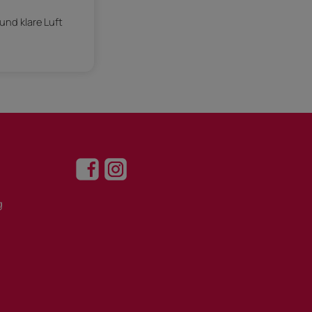
nd klare Luft
g