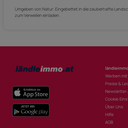
Umgeben von Natur: Eingebettet in die zauberhafte Landsc
zum Verweilen einladen.
ländleimmo
Werben mit
Preise & Le
Newsletter
Cookie Eins
Über Uns
Hilfe
AGB