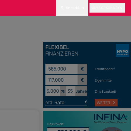
Anmelden
ANZEIGE SCHALTEN
FLEXIBEL
FINANZIEREN
€
Kreditbedarf
€
Eigenmittel
%
Jahre
Zins | Laufzeit
mtl. Rate
€
WEITER