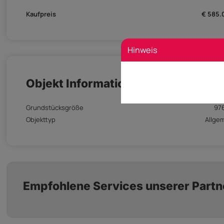
Kaufpreis
€ 585.
Hinweis
Objekt Informationen
Grundstücksgröße
97
Objekttyp
Allge
Empfohlene Services unserer Partn