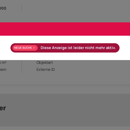
000
Diese Anzeige ist leider nicht mehr aktiv.
NEUE SUCHE
6 m²
Objektart
mein
Externe ID
er