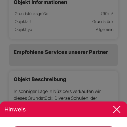
Objekt Informationen
Grundstücksgröße
790 m²
Objektart
Grundstück
Objekttyp
Allgemein
Empfohlene Services unserer Partner
Objekt Beschreibung
In sonniger Lage in Nüziders verkaufen wir
dieses Grundstück. Diverse Schulen, der
Kindergarten, Nahversorger etc. sind in
Hinweis
wenigen Gehminuten erreichbar – ebenso der
Sportplatz und die Tennisplätze.