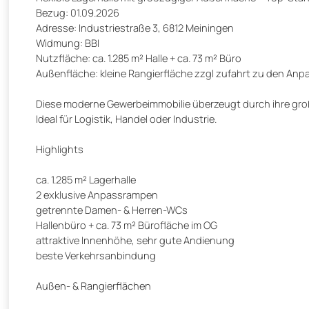
Bezug: 01.09.2026
Adresse: Industriestraße 3, 6812 Meiningen
Widmung: BBI
Nutzfläche: ca. 1.285 m² Halle + ca. 73 m² Büro
Außenfläche: kleine Rangierfläche zzgl zufahrt zu den An
Diese moderne Gewerbeimmobilie überzeugt durch ihre großz
Ideal für Logistik, Handel oder Industrie.
Highlights
ca. 1.285 m² Lagerhalle
2 exklusive Anpassrampen
getrennte Damen- & Herren-WCs
Hallenbüro + ca. 73 m² Bürofläche im OG
attraktive Innenhöhe, sehr gute Andienung
beste Verkehrsanbindung
Außen- & Rangierflächen