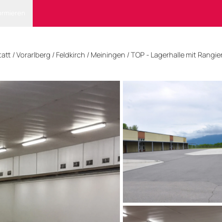
ormieren
tatt
/
Vorarlberg
/
Feldkirch
/ Meiningen
/
TOP - Lagerhalle mit Rangie