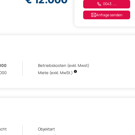
0043. ....
Anfrage senden
.000
Betriebskosten (exkl. Mwst)
.000
Miete (exkl. MwSt.)
ucht
Objektart