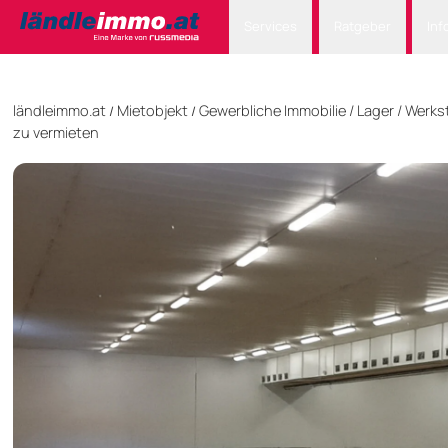
Services
Ratgeber
Inf
ländleimmo.at
Mietobjekt
Gewerbliche Immobilie
/
Lager / Werks
/
/
zu vermieten