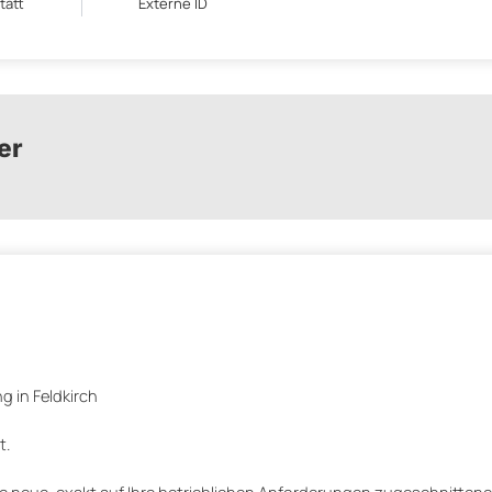
tatt
Externe ID
er
 in Feldkirch
t.