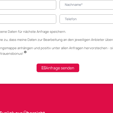
ene Daten für nächste Anfrage speichern.
me zu, dass meine Daten zur Bearbeitung an den jeweiligen Anbieter über
ungsmappe anhängen
und positiv unter allen Anfragen hervorstechen - si
ertrauensbonus!
Anfrage senden