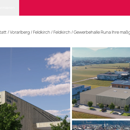
ormieren
tatt
/
Vorarlberg
/
Feldkirch
/ Feldkirch
/
Gewerbehalle Runa Ihre maß