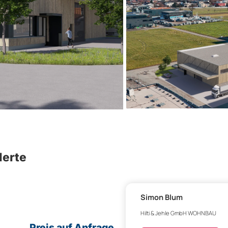
derte
Simon Blum
Hilti & Jehle GmbH WOHNBAU
Preis auf Anfrage