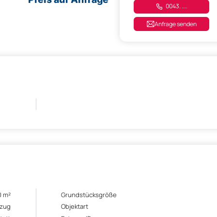
0043. ....
Anfrage senden
0 m²
Grundstücksgröße
ezug
Objektart