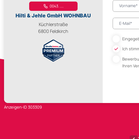
0043. ....
Hilti & Jehle GmbH WOHNBAU
Küchlerstraße
6800 Feldkirch
Eingegeb
Ich stim
Bewerb
Ihren V
Anzeigen-ID 303309