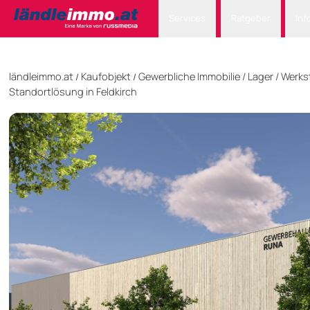
Services
Ratgeber
Inf
ländleimmo.at
Kaufobjekt
Gewerbliche Immobilie
/
Lager / Werks
/
/
Standortlösung in Feldkirch