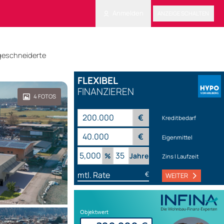
Anmelden
ANZEIGE SCHALTEN
geschneiderte
FLEXIBEL
FINANZIEREN
4
FOTOS
€
Kreditbedarf
€
Eigenmittel
%
Jahre
Zins | Laufzeit
mtl. Rate
€
WEITER