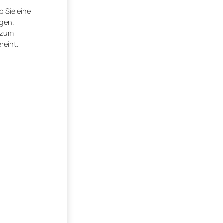
b Sie eine
igen.
s zum
reint.