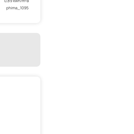
0,89 kwh/m²a
phima_1095