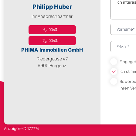
Philipp Huber
Ihr Ansprechpartner
0043. ....
0043. ....
PHIMA Immobilien GmbH
Riedergasse 47
Eingegeb
6900 Bregenz
Ich stim
Bewerb
Ihren V
Anzeigen-ID 177774