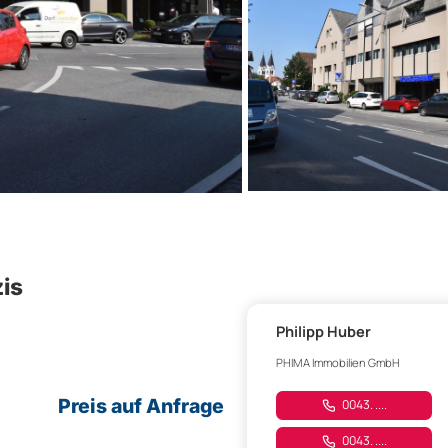
is
Philipp Huber
PHIMA Immobilien GmbH
Preis auf Anfrage
0043. ....
0043. ....