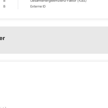
B
Gesamtenergieeffizienz-Faktor (fGEE)
B
Externe ID
er