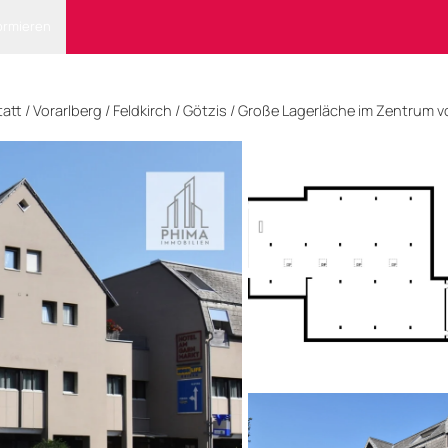
ormieren
tatt
/
Vorarlberg
/
Feldkirch
/ Götzis
/
Große Lagerläche im Zentrum v