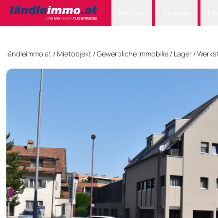
Services
Ratgeber
Inf
ländleimmo.at
Mietobjekt
Gewerbliche Immobilie
/
Lager / Werks
/
/