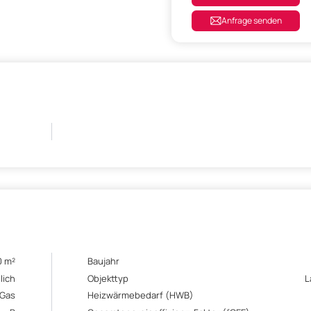
Anfrage senden
0 m²
Baujahr
lich
Objekttyp
L
Gas
Heizwärmebedarf (HWB)